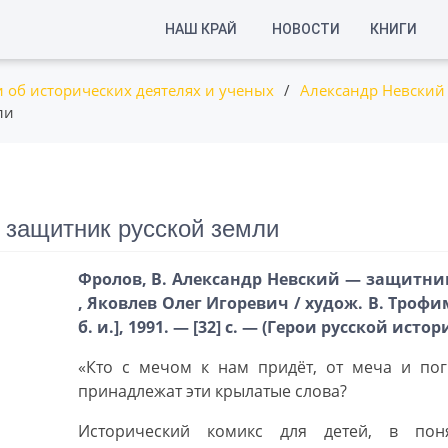
НАШ КРАЙ
НОВОСТИ
КНИГИ
 об исторических деятелях и ученых
/
Александр Невский
ли
 защитник русской земли
Фролов, В. Александр Невский — защитник
, Яковлев Олег Игоревич / худож. В. Трофи
б. и.], 1991. — [32] с. — (Герои русской истор
«Кто с мечом к нам придёт, от меча и пог
принадлежат эти крылатые слова?
Исторический комикс для детей, в по