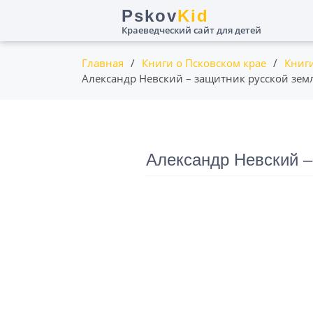
Пролистать
Pskov
Kid
до
Краеведческий сайт для детей
контента
Главная
/
Книги о Псковском крае
/
Книги
Александр Невский – защитник русской зем
Александр Невский –