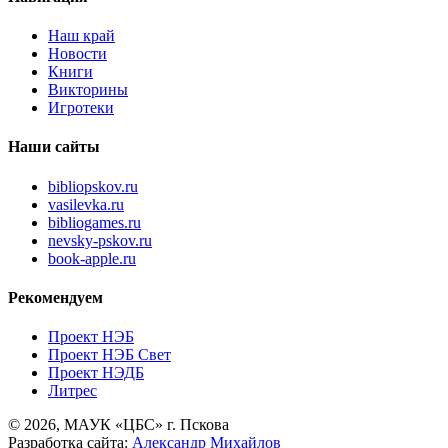
Наш край
Новости
Книги
Викторины
Игротеки
Наши сайты
bibliopskov.ru
vasilevka.ru
bibliogames.ru
nevsky-pskov.ru
book-apple.ru
Рекомендуем
Проект НЭБ
Проект НЭБ Свет
Проект НЭДБ
Литрес
© 2026, МАУК «ЦБС» г. Пскова
Разработка сайта:
Александр Михайлов