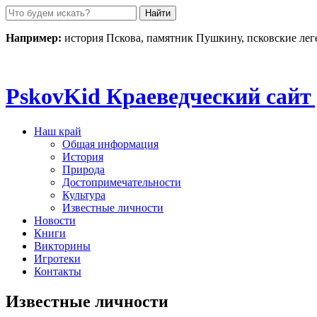
Пролистать
до
контента
Например:
история Пскова, памятник Пушкину, псковские ле
Pskov
Kid
Краеведческий сайт 
Наш край
Общая информация
История
Природа
Достопримечательности
Культура
Известные личности
Новости
Книги
Викторины
Игротеки
Контакты
Известные личности