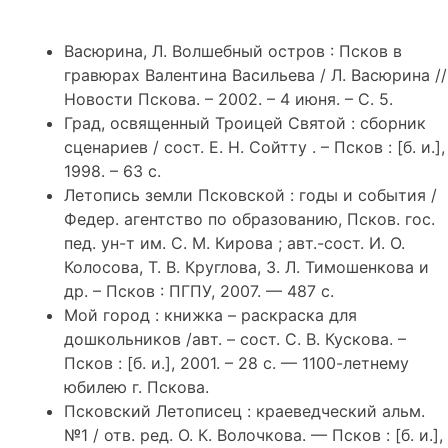
Васюрина, Л. Волшебный остров : Псков в
гравюрах Валентина Васильева / Л. Васюрина //
Новости Пскова. – 2002. – 4 июня. – С. 5.
Град, освященный Троицей Святой : сборник
сценариев / сост. Е. Н. Сойтту . – Псков : [б. и.],
1998. – 63 с.
Летопись земли Псковской : годы и события /
Федер. агентство по образованию, Псков. гос.
пед. ун-т им. С. М. Кирова ; авт.-сост. И. О.
Колосова, Т. В. Круглова, З. Л. Тимошенкова и
др. – Псков : ПГПУ, 2007. — 487 с.
Мой город : книжка – раскраска для
дошкольников /авт. – сост. С. В. Кускова. –
Псков : [б. и.], 2001. – 28 с. — 1100-летнему
юбилею г. Пскова.
Псковский Летописец : краеведческий альм.
№1 / отв. ред. О. К. Волочкова. — Псков : [б. и.],