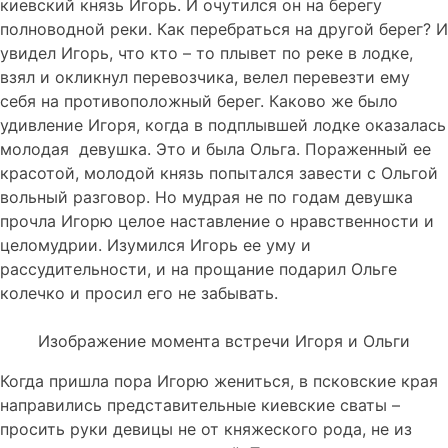
киевский князь Игорь. И очутился он на берегу
полноводной реки. Как перебраться на другой берег? И
увидел Игорь, что кто – то плывет по реке в лодке,
взял и окликнул перевозчика, велел перевезти ему
себя на противоположный берег. Каково же было
удивление Игоря, когда в подплывшей лодке оказалась
молодая девушка. Это и была Ольга. Пораженный ее
красотой, молодой князь попытался завести с Ольгой
вольный разговор. Но мудрая не по годам девушка
прочла Игорю целое наставление о нравственности и
целомудрии. Изумился Игорь ее уму и
рассудительности, и на прощание подарил Ольге
колечко и просил его не забывать.
Изображение момента встречи Игоря и Ольги
Когда пришла пора Игорю жениться, в псковские края
направились представительные киевские сваты –
просить руки девицы не от княжеского рода, не из