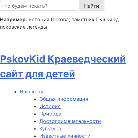
Пролистать
до
контента
Например:
история Пскова, памятник Пушкину,
псковские легенды
Pskov
Kid
Краеведческий
сайт для детей
Наш край
Общая информация
История
Природа
Достопримечательности
Культура
Известные личности