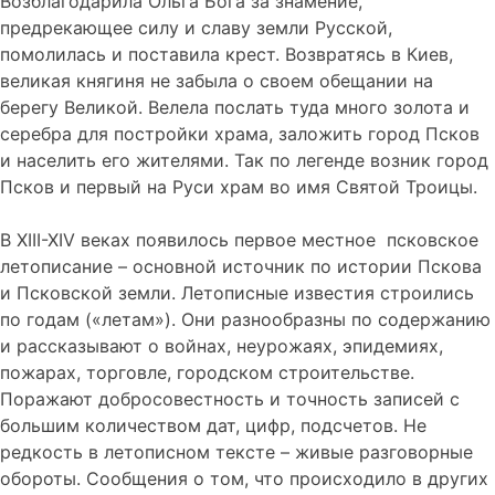
Возблагодарила Ольга Бога за знамение,
предрекающее силу и славу земли Русской,
помолилась и поставила крест. Возвратясь в Киев,
великая княгиня не забыла о своем обещании на
берегу Великой. Велела послать туда много золота и
серебра для постройки храма, заложить город Псков
и населить его жителями. Так по легенде возник город
Псков и первый на Руси храм во имя Святой Троицы.
В XIII-XIV веках появилось первое местное псковское
летописание – основной источник по истории Пскова
и Псковской земли. Летописные известия строились
по годам («летам»). Они разнообразны по содержанию
и рассказывают о войнах, неурожаях, эпидемиях,
пожарах, торговле, городском строительстве.
Поражают добросовестность и точность записей с
большим количеством дат, цифр, подсчетов. Не
редкость в летописном тексте – живые разговорные
обороты. Сообщения о том, что происходило в других