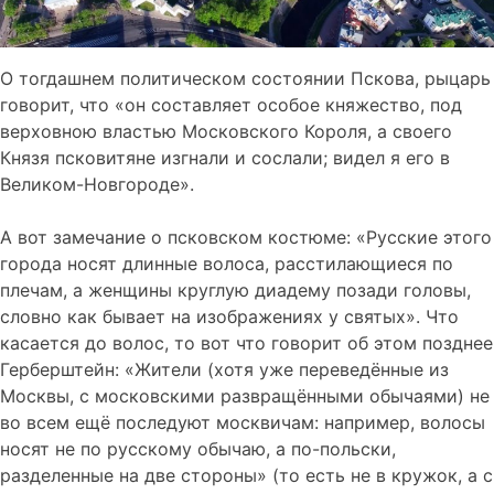
О тогдашнем политическом состоянии Пскова, рыцарь
говорит, что «он составляет особое княжество, под
верховною властью Московского Короля, а своего
Князя псковитяне изгнали и сослали; видел я его в
Великом-Новгороде».
А вот замечание о псковском костюме: «Русские этого
города носят длинные волоса, расстилающиеся по
плечам, а женщины круглую диадему позади головы,
словно как бывает на изображениях у святых». Что
касается до волос, то вот что говорит об этом позднее
Герберштейн: «Жители (хотя уже переведённые из
Москвы, с московскими развращёнными обычаями) не
во всем ещё последуют москвичам: например, волосы
носят не по русскому обычаю, а по-польски,
разделенные на две стороны» (то есть не в кружок, а с