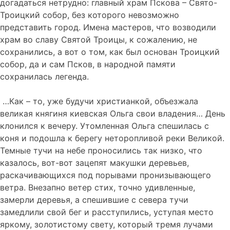
догадаться нетрудно: главный храм Пскова – Свято-
Троицкий собор, без которого невозможно
представить город. Имена мастеров, что возводили
храм во славу Святой Троицы, к сожалению, не
сохранились, а вот о том, как был основан Троицкий
собор, да и сам Псков, в народной памяти
сохранилась легенда.
…Как – то, уже будучи христианкой, объезжала
великая княгиня киевская Ольга свои владения… День
клонился к вечеру. Утомленная Ольга спешилась с
коня и подошла к берегу неторопливой реки Великой.
Темные тучи на небе проносились так низко, что
казалось, вот-вот зацепят макушки деревьев,
раскачивающихся под порывами пронизывающего
ветра. Внезапно ветер стих, точно удивленные,
замерли деревья, а спешившие с севера тучи
замедлили свой бег и расступились, уступая место
яркому, золотистому свету, который тремя лучами