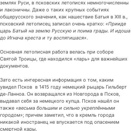
землях Руси, в псковских летописях немногочисленны
и лаконичны. Даже о таких крупных событиях
общерусского значения, как нашествие Батыя в XIII в.,
псковский летописец записал очень кратко:
«Прииде
царь Батый на землю Русскую и поима грады. И идоша
до Игнача креста и ту воспятишася»
.
Основная летописная работа велась при соборе
Святой Троицы, где находился «ларь» для важнейших
документов.
Зато есть интересная информация о том, каким
увидел Псков в 1415 году немецкий рыцарь Гильберт
де-Ланноа. Он возвращался из Новгорода в Псков,
выдавал себя за немецкого купца. Псков нашёл он
также
«весьма большим и сильно укреплёнными
городом»
; причем заметил, что в кремль города
никакой иностранец не впускается под опасением
смертной кары.