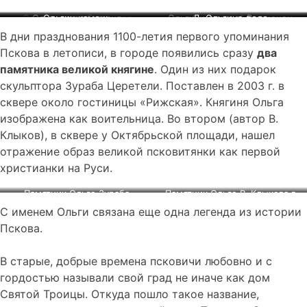
Ольгинская набережная
Ольгинская часовня
Ольгин камень
Ольгин ключ в д. Волженец
Ольгинский мост
Д. Ольгино поле
В дни празднования 1100-летия первого упоминания
Пскова в летописи, в городе появились сразу
два
памятника великой княгине
. Один из них подарок
скульптора Зураба Церетели. Поставлен в 2003 г. в
сквере около гостиницы «Рижская». Княгиня Ольга
изображена как воительница. Во втором (автор В.
Клыков), в сквере у Октябрьской площади, нашел
отражение образ великой псковитянки как первой
христианки на Руси.
Памятник Ольге Зураба
Памятник Ольге В. Клыкова в
Церетели
Детском парке
С именем Ольги связана еще одна легенда из истории
в сквере около гостиницы
Пскова.
«Рижская»
В старые, добрые времена псковичи любовно и с
гордостью называли свой град не иначе как дом
Святой Троицы. Откуда пошло такое название,