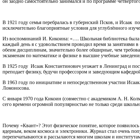
он заодно самостоятельно занимался и по программе четвёртого
В 1921 году семья перебралась в губернский Псков, и Исаак п
исключительно благоприятные условия для углублённого изу
Из воспоминаний И. Кикоина: «…. Школьная библиотека была н
каждый день я с удовольствием проводил время за занятиями в 
обеим дисциплинам, значительно более обширные, чем требов
экзаменам по математике и физике в высшие учебные заведени
В 1925 году Исаак Константинович уезжает в Ленинград и пос
преподает физику, будучи профессором и заведующим кафедро
В 1963 году по инициативе и непосредственном участии Исаак
Ломоносова.
С января 1970 года Кикоин (совместно с академиком А. Н. Ко
сего времени огромной популярностью не только среди школьни
Почему «Квант»? Этот физическое понятие, которое появилось 
ядерным, веком космоса и электроники. Журнал стал очень попу
перепечатываются и рассылаются многим школам и институтам