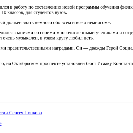
лся в работу по составлению новой программы обучения физике
0 классов, для студентов вузов.
й должен знать немного обо всем и все о немногом».
лился знаниями со своими многочисленными учениками и сотру
 очень музыкален, в узком кругу любил петь.
ими правительственными наградами. Он — дважды Герой Социал
го, на Октябрьском проспекте установлен бюст Исааку Констан
ссии Сергея Попкова
е