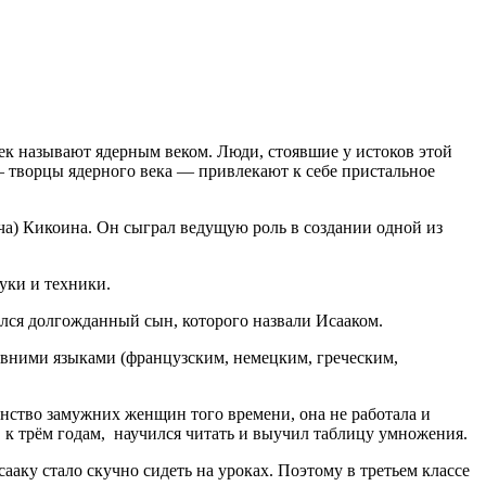
к называют ядерным веком. Люди, стоявшие у истоков этой
 творцы ядерного века — привлекают к себе пристальное
ча) Кикоина. Он сыграл ведущую роль в создании одной из
уки и техники.
ился долгожданный сын, которого назвали Исааком.
евними языками (французским, немецким, греческим,
нство замужних женщин того времени, она не работала и
же к трём годам, научился читать и выучил таблицу умножения.
ку стало скучно сидеть на уроках. Поэтому в третьем классе