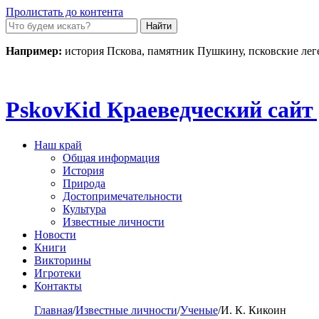
Пролистать до контента
Например:
история Пскова, памятник Пушкину, псковские ле
Pskov
Kid
Краеведческий сайт 
Наш край
Общая информация
История
Природа
Достопримечательности
Культура
Известные личности
Новости
Книги
Викторины
Игротеки
Контакты
Главная
/
Известные личности
/
Ученые
/
И. К. Кикоин