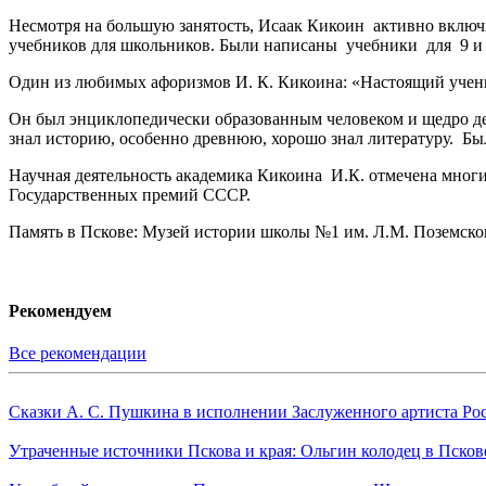
Несмотря на большую занятость, Исаак Кикоин активно включи
учебников для школьников. Были написаны учебники для 9 и 1
Один из любимых афоризмов И. К. Кикоина: «Настоящий учены
Он был энциклопедически образованным человеком и щедро де
знал историю, особенно древнюю, хорошо знал литературу. Был
Научная деятельность академика Кикоина И.К. отмечена мног
Государственных премий СССР.
Память в Пскове: Музей истории школы №1 им. Л.М. Поземско
Рекомендуем
Все рекомендации
Сказки А. С. Пушкина в исполнении Заслуженного артиста Ро
Утраченные источники Пскова и края: Ольгин колодец в Псков