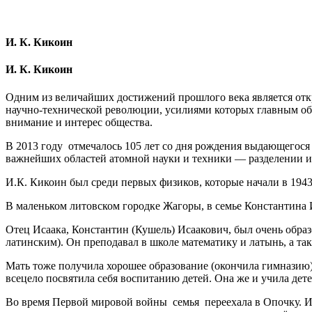
И. К. Кикоин
И. К. Кикоин
Одним из величайших достижений прошлого века является отк
научно-технической революции, усилиями которых главным обр
внимание и интерес общества.
В 2013 году отмечалось 105 лет со дня рождения выдающегося
важнейших областей атомной науки и техники — разделении 
И.К. Кикоин был среди первых физиков, которые начали в 1943
В маленьком литовском городке Жагоры, в семье Константина 
Отец Исаака, Константин (Кушель) Исаакович, был очень обра
латинским). Он преподавал в школе математику и латынь, а та
Мать тоже получила хорошее образование (окончила гимназию)
всецело посвятила себя воспитанию детей. Она же и учила дете
Во время Первой мировой войны семья переехала в Опочку. Из