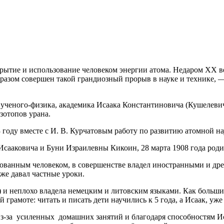
рытие и использование человеком энергии атома. Недаром XX ве
азом совершен такой грандиозный прорыв в науке и технике, —
 ученого-физика, академика Исаака Константиновича (Кушелеви
изотопов урана.
 году вместе с И. В. Курчатовым работу по развитию атомной на
Исааковича и Буни Израилевны Кикоин, 28 марта 1908 года род
зованным человеком, в совершенстве владел иностранными и др
кже давал частные уроки.
 и неплохо владела немецким и литовским языками. Как больши
й грамоте: читать и писать дети научились к 5 года, а Исаак, у
-за усиленных домашних занятий и благодаря способностям Исаа