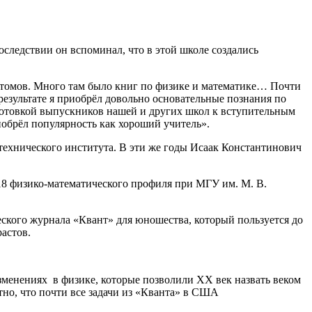
оследствии он вспоминал, что в этой школе создались
ч томов. Много там было книг по физике и математике… Почти
 результате я приобрёл довольно основательные познания по
готовкой выпускников нашей и других школ к вступительным
иобрёл популярность как хороший учитель».
технического института. В эти же годы Исаак Константинович
18 физико-математического профиля при МГУ им. М. В.
ского журнала «Квант» для юношества, который пользуется до
астов.
изменениях в физике, которые позволили XX век назвать веком
тно, что почти все задачи из «Кванта» в США