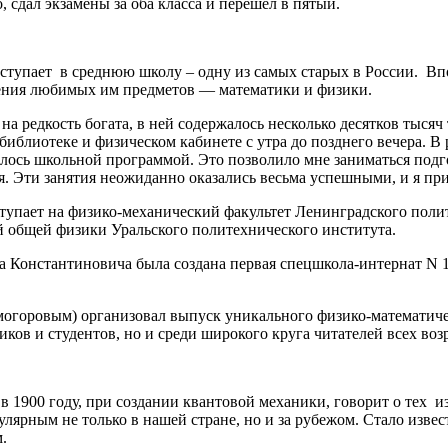
, сдал экзамены за оба класса и перешёл в пятый.
оступает в среднюю школу – одну из самых старых в России. Вп
чения любимых им предметов — математики и физики.
а редкость богата, в ней содержалось несколько десятков тыся
библиотеке и физическом кабинете с утра до позднего вечера. В
алось школьной программой. Это позволило мне заниматься под
я. Эти занятия неожиданно оказались весьма успешными, и я пр
тупает на физико-механический факультет Ленинградского поли
й общей физики Уральского политехнического института.
а Константиновича была создана первая спецшкола-интернат N 
лмогоровым) организовал выпуск уникального физико-математиче
ков и студентов, но и среди широкого круга читателей всех возр
в 1900 году, при создании квантовой механики, говорит о тех 
лярным не только в нашей стране, но и за рубежом. Стало извес
.