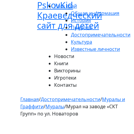
Pskov
Kid
Пролистать
Наш край
до
Краеведческий
Общая информация
контента
История
сайт для детей
Природа
Достопримечательности
Культура
Известные личности
Новости
Книги
Викторины
Игротеки
Контакты
Главная
/
Достопримечательности
/
Муралы и
Граффити
/
Муралы
/
Мурал на заводе «СКТ
Групп» по ул. Новаторов