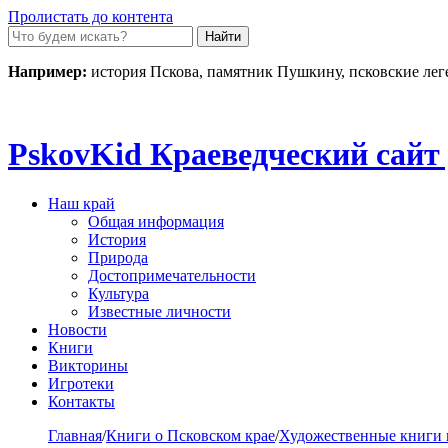
Пролистать до контента
Например:
история Пскова, памятник Пушкину, псковские ле
Pskov
Kid
Краеведческий сайт 
Наш край
Общая информация
История
Природа
Достопримечательности
Культура
Известные личности
Новости
Книги
Викторины
Игротеки
Контакты
Главная
/
Книги о Псковском крае
/
Художественные книги 