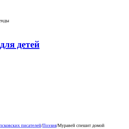
генды
для детей
псковских писателей
/
Поэзия
/
Муравей спешит домой