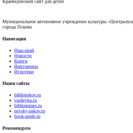
Краеведческий сайт для детей
Муниципальное автономное учреждение культуры «Централизо
города Пскова
Навигация
Наш край
Новости
Книги
Викторины
Игротеки
Наши сайты
bibliopskov.ru
vasilevka.ru
bibliogames.ru
nevsky-pskov.ru
book-apple.ru
Рекомендуем