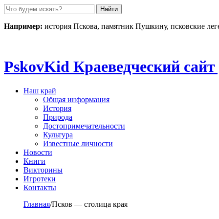
Пролистать
до
контента
Например:
история Пскова, памятник Пушкину, псковские ле
Pskov
Kid
Краеведческий сайт 
Наш край
Общая информация
История
Природа
Достопримечательности
Культура
Известные личности
Новости
Книги
Викторины
Игротеки
Контакты
Главная
/
Псков — столица края