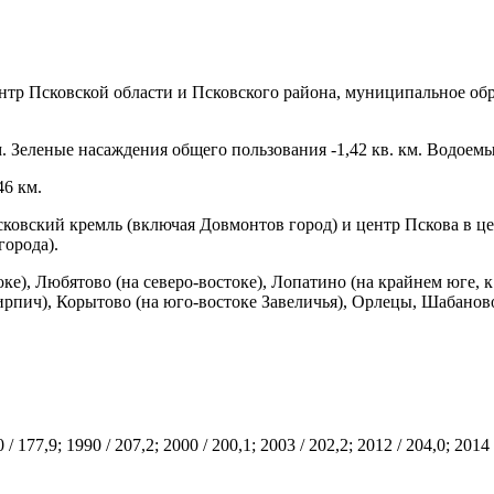
нтр Псковской области и Псковского района, муниципальное об
 Зеленые насаждения общего пользования -1,42 кв. км. Водоемы,
46 км.
вский кремль (включая Довмонтов город) и центр Пскова в целом; 
 города).
), Любятово (на северо-востоке), Лопатино (на крайнем юге, к 
пич), Корытово (на юго-востоке Завеличья), Орлецы, Шабаново 
0 / 177,9; 1990 / 207,2; 2000 / 200,1; 2003 / 202,2; 2012 / 204,0;