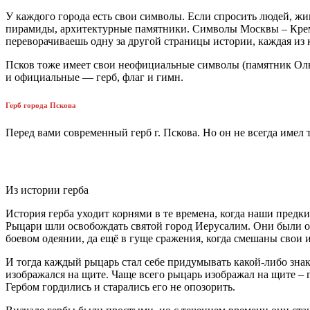
У каждого города есть свои символы. Если спросить людей, жи
пирамиды, архитектурные памятники. Символы Москвы – Крем
переворачиваешь одну за другой страницы истории, каждая из к
Псков тоже имеет свои неофициальные символы (памятник Ольг
и официальные — герб, флаг и гимн.
Герб города Пскова
Перед вами современный герб г. Пскова. Но он не всегда имел 
Из истории герба
История герба уходит корнями в те времена, когда наши предк
Рыцари шли освобождать святой город Иерусалим. Они были оч
боевом одеянии, да ещё в гуще сражения, когда смешаны свои
И тогда каждый рыцарь стал себе придумывать какой-либо знак
изображался на щите. Чаще всего рыцарь изображал на щите – 
Гербом гордились и старались его не опозорить.