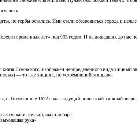
новились сложнее и затейливее. Нужен был особый талант, чтоб
нимались.
ы, но гербы остались. Ими стали обзаводиться города и целые г
Повести временных лет» под 903 годом. И на дошедших до нас п
л князя Псковского, изображён неопределённого вида хищный зв
новых) — тот же хищник, но устремившийся вправо.
ая, в Титулярнике 1672 года – идущий полосатый хищный зверь 
яется окончательно, им стал барс.
а выходящая рука».