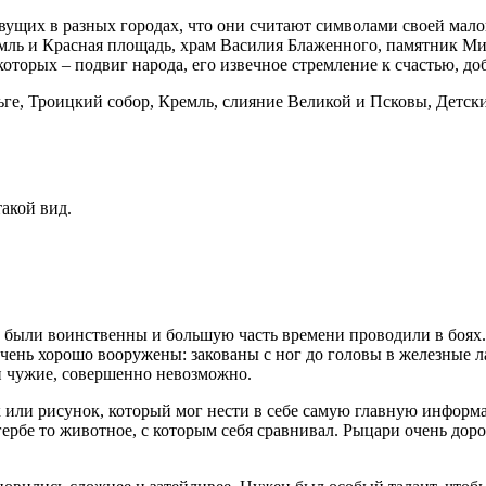
вущих в разных городах, что они считают символами своей малой 
ль и Красная площадь, храм Василия Блаженного, памятник М
оторых – подвиг народа, его извечное стремление к счастью, до
е, Троицкий собор, Кремль, слияние Великой и Псковы, Детски
такой вид.
и были воинственны и большую часть времени проводили в боях.
ень хорошо вооружены: закованы с ног до головы в железные лат
 и чужие, совершенно невозможно.
 или рисунок, который мог нести в себе самую главную информа
гербе то животное, с которым себя сравнивал. Рыцари очень дор