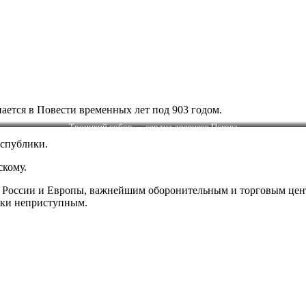
ается в Повести временных лет под 903 годом.
Троицкий собор — сердце древнего Пскова
еспублики.
скому.
 России и Европы, важнейшим оборонительным и торговым центр
ески неприступным.