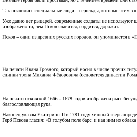
Вначале гербы были простыми, но с течением времени они ста
Так появились специальные люди – герольды, которые этим за
Уже давно нет рыцарей, современные солдаты не используют щит
изображено то, чем Псков славится, гордится, дорожит.
Псков – один из древних русских городов, он упоминается в «
На печати Ивана Грозного, который носил в числе прочих титу
спинки трона Михаила Фёдоровича (основателя династии Рома
На печати псковской 1666 – 1678 годов изображена рысь бегущ
благословляющая рука.
Наконец указом Екатерины II в 1781 году хищный зверь определ
Герб Пскова гласил: «В голубом поле барс, и над ним из облак