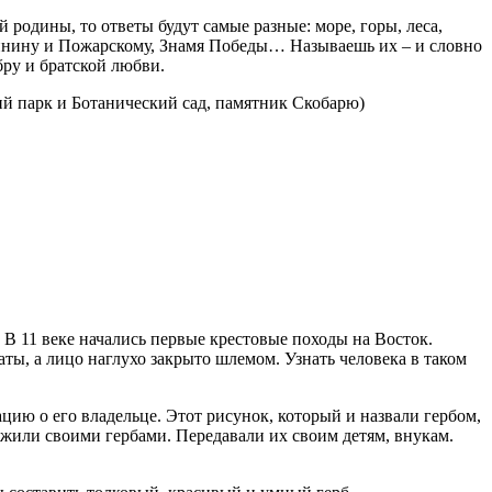
родины, то ответы будут самые разные: море, горы, леса,
инину и Пожарскому, Знамя Победы… Называешь их – и словно
бру и братской любви.
й парк и Ботанический сад, памятник Скобарю)
 В 11 веке начались первые крестовые походы на Восток.
ы, а лицо наглухо закрыто шлемом. Узнать человека в таком
цию о его владельце. Этот рисунок, который и назвали гербом,
ожили своими гербами. Передавали их своим детям, внукам.