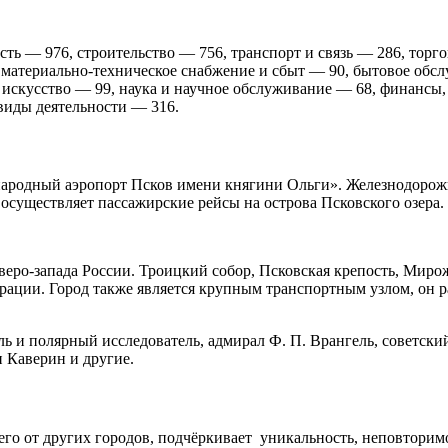
ть — 976, строительство — 756, транспорт и связь — 286, торг
материально-техническое снабжение и сбыт — 90, бытовое обсл
 искусство — 99, наука и научное обслуживание — 68, финансы,
виды деятельности — 316.
ародный аэропорт Псков имени княгини Ольги». Железнодорожн
осуществляет пассажирские рейсы на острова Псковского озера.
еро-запада России. Троицкий собор, Псковская крепость, Миро
ерации. Город также является крупным транспортным узлом, он 
 и полярный исследователь, адмирал Ф. П. Врангель, советский
н Каверин и другие.
его от других городов, подчёркивает уникальность, неповторимо