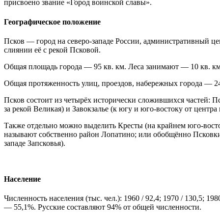
присвоено звание «Город воинской славы».
Географическое положение
Псков — город на северо-западе России, административный це
слиянии её с рекой Псковой.
Общая площадь города — 95 кв. км. Леса занимают — 10 кв. км.
Общая протяженность улиц, проездов, набережных города — 2
Псков состоит из четырёх исторически сложившихся частей: Пско
за рекой Великая) и Завокзалье (к югу и юго-востоку от центра
Также отдельно можно выделить Кресты (на крайнем юго-востоке
называют собственно район Лопатино; или обобщённо Псковкир
западе Запсковья).
Население
Численность населения (тыс. чел.): 1960 / 92,4; 1970 / 130,5; 198
— 55,1%. Русские составляют 94% от общей численности.