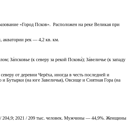
разование «Город Псков». Расположен на реке Великая при
 акватории рек — 4,2 кв. км.
За́псковье (к северу за рекой Пскова́); За́величье (к западу
северу от деревни Черёха, иногда в честь последней и
и Бутырки (на юге Завеличья), Овсище и Снятная Гора (на
 2014 / 204,9; 2021 / 209 тыс. человек. Мужчины — 44,9%. Женщины