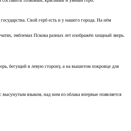
ы составить толковый, красивый и умный герб.
осударства. Свой герб есть и у нашего города. На нём
ечатях, эмблемах Пскова разных лет изображён хищный зверь.
ерь, бегущий в левую сторону, а на вышитом покровце для
с высунутым языком, над ним из облака впервые появляется