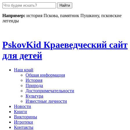
Пролистать
до
контента
Например:
история Пскова, памятник Пушкину, псковские
легенды
Pskov
Kid
Краеведческий сайт
для детей
Наш край
Общая информация
История
Природа
Достопримечательности
Культура
Известные личности
Новости
Книги
Викторины
Игротеки
Контакты