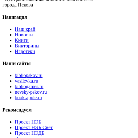
города Пскова
Навигация
Наш край
Новости
Книги
Викторины
Игротеки
Наши сайты
bibliopskov.ru
vasilevka.ru
bibliogames.ru
nevsky-pskov.ru
book-apple.ru
Рекомендуем
Проект НЭБ
Проект НЭБ Свет
Проект НЭДБ