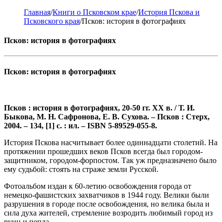
Главная
/
Книги о Псковском крае
/
История Пскова и
Псковского края
/
Псков: история в фотографиях
Псков: история в фотографиях
Псков: история в фотографиях
Псков : история в фотографиях, 20-50 гг. XX в. / Т. И.
Быкова, М. Н. Сафронова, Е. В. Сухова. – Псков : Стерх,
2004. – 134, [1] с. : ил. – ISBN 5-89529-055-8.
История Пскова насчитывает более одиннадцати столетий. На
протяжении прошедших веков Псков всегда был городом-
защитником, городом-форпостом. Так уж предназначено было
ему судьбой: стоять на страже земли Русской.
Фотоальбом издан к 60-летию освобождения города от
немецко-фашистских захватчиков в 1944 году. Велики были
разрушения в городе после освобождения, но велика была и
сила духа жителей, стремление возродить любимый город из
руин и пепла.