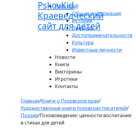
Pskov
Kid
Пролистать
Наш край
до
Краеведческий
Общая информация
контента
История
сайт для детей
Природа
Достопримечательности
Культура
Известные личности
Новости
Книги
Викторины
Игротеки
Контакты
Главная
/
Книги о Псковском крае
/
Художественные книги псковских писателей
/
Поэзия
/
Пскововедение: ценности воспитания
в стихах для детей