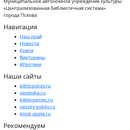
Муниципальное автономное учреждение культуры
«Централизованная библиотечная система»
города Пскова
Навигация
Наш край
Новости
Книги
Викторины
Игротеки
Наши сайты
bibliopskov.ru
vasilevka.ru
bibliogames.ru
nevsky-pskov.ru
book-apple.ru
Рекомендуем