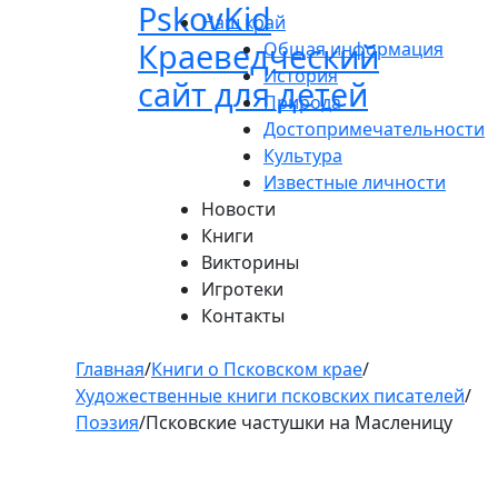
Pskov
Kid
Пролистать
Наш край
до
Краеведческий
Общая информация
контента
История
сайт для детей
Природа
Достопримечательности
Культура
Известные личности
Новости
Книги
Викторины
Игротеки
Контакты
Главная
/
Книги о Псковском крае
/
Художественные книги псковских писателей
/
Поэзия
/
Псковские частушки на Масленицу