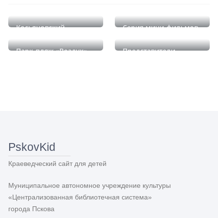
Косьяновский
Серия мини-фильмов
метеорит
«Наши краше!»
Парк-пляж «Воздух»
Представители
династии Романовых
в Псково-Печерском
монастыре
PskovKid
Краеведческий сайт для детей
Муниципальное автономное учреждение культуры
«Централизованная библиотечная система»
города Пскова