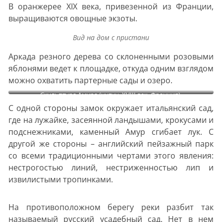
В оранжерее XIX века, привезенной из Франции,
выращиваются овощные экзоты.
Вид на дом с пристани
Аркада резного дерева со склоненными розовыми
яблонями ведет к площадке, откуда одним взглядом
можно охватить партерные сады и озеро.
Скульптура Амура (чугун, XVIII век, Франция).
С одной стороны замок окружает итальянский сад,
где на лужайке, засеянной ландышами, крокусами и
подснежниками, каменный Амур сгибает лук. С
другой же стороны – английский пейзажный парк
со всеми традиционными чертами этого явления:
нестрогостью линий, нестриженностью лип и
извилистыми тропинками.
На противоположном берегу реки разбит так
называемый русский усадебный сад. Нет в нем