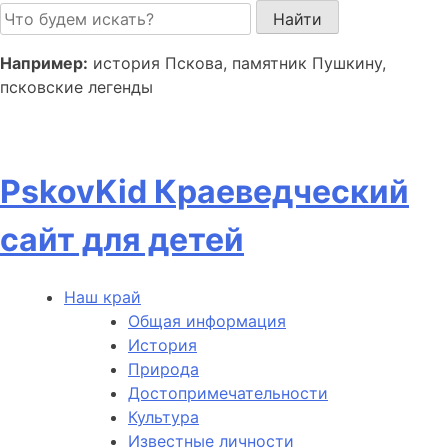
Пролистать
до
контента
Например:
история Пскова, памятник Пушкину,
псковские легенды
Pskov
Kid
Краеведческий
сайт для детей
Наш край
Общая информация
История
Природа
Достопримечательности
Культура
Известные личности