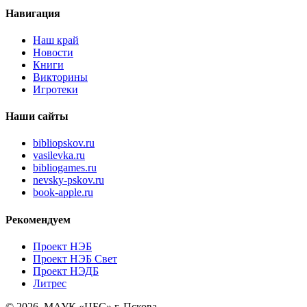
Навигация
Наш край
Новости
Книги
Викторины
Игротеки
Наши сайты
bibliopskov.ru
vasilevka.ru
bibliogames.ru
nevsky-pskov.ru
book-apple.ru
Рекомендуем
Проект НЭБ
Проект НЭБ Свет
Проект НЭДБ
Литрес
© 2026, МАУК «ЦБС» г. Пскова