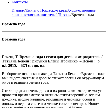
Контакты
Главная
/
Книги о Псковском крае
/
Художественные
книги псковских писателей
/
Поэзия
/
Времена года
Времена года
Времена года
Бекеш, Т. Времена года : стихи для детей и их родителей /
Татьяна Бекеш ; рисунки Елены Проненко. – Псков : [б.
и.], 2015. – [37] с. : цв. ил.
В сборнике псковского автора Татьяны Бекеш «Времена года»
вы найдете светлые и добрые стихотворения об окружающем
мире в разные времена года.
Стихи предназначены детям и их родителям, которые могут
провести время вместе за чтением стихотворений о летнем
дождике, ягодке малинке, землянике и чернике, осени и
опятах, о первом снеге и о мишке-соне, о снегирях, Новом
годе и любимом весеннем празднике — 8 Марта.