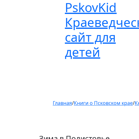
Pskov
Kid
Пролистать
до
Краеведчес
контента
сайт для
детей
Главная
/
Книги о Псковском крае
/
К
Зима в Полистовье