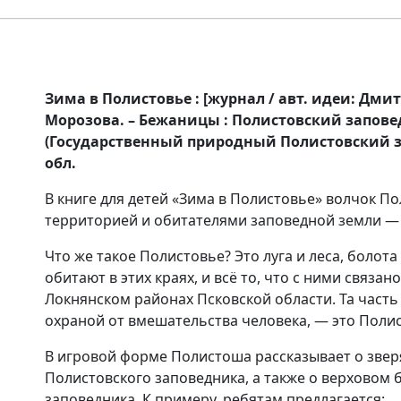
Зима в Полистовье : [журнал / авт. идеи: Дми
Морозова. – Бежаницы : Полистовский заповедник,
(Государственный природный Полистовский за
обл.
В книге для детей «Зима в Полистовье» волчок П
территорией и обитателями заповедной земли —
Что же такое Полистовье? Это луга и леса, болота
обитают в этих краях, и всё то, что с ними связа
Локнянском районах Псковской области. Та часть
охраной от вмешательства человека, — это Поли
В игровой форме Полистоша рассказывает о звер
Полистовского заповедника, а также о верховом
заповедника. К примеру, ребятам предлагается: