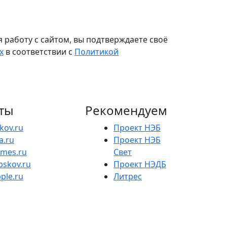
 работу с сайтом, вы подтверждаете своё
х
в соответствии с
Политикой
ты
Рекомендуем
skov.ru
Проект НЭБ
a.ru
Проект НЭБ
ames.ru
Свет
pskov.ru
Проект НЭДБ
ple.ru
Литрес