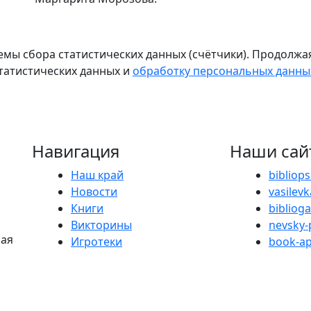
емы сбора статистических данных (счётчики). Продолжая
статистических данных и
обработку персональных данны
Навигация
Наши сай
Наш край
bibliop
Новости
vasilevk
Книги
bibliog
Викторины
nevsky-
ная
Игротеки
book-ap