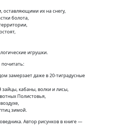
, оставляющими их на снегу,
стки болота,
 территории,
остоят,
ологические игрушки.
 почитать:
дом замерзает даже в 20-тиградусные
 зайцы, кабаны, волки и лисы,
ивотных Полистовья,
воздухе,
птиц зимой.
оведника. Автор рисунков в книге —