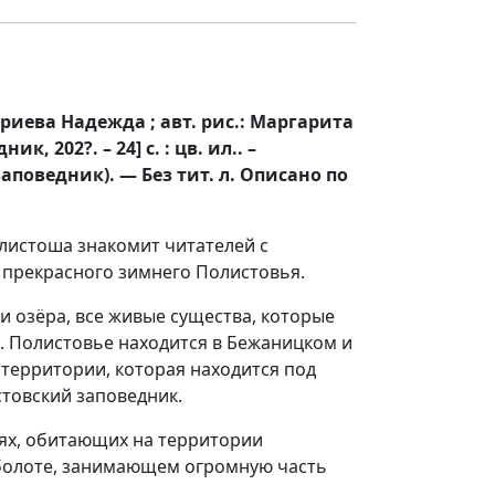
триева Надежда ; авт. рис.: Маргарита
 202?. – 24] с. : цв. ил.. –
поведник). — Без тит. л. Описано по
олистоша знакомит читателей с
 прекрасного зимнего Полистовья.
 и озёра, все живые существа, которые
но. Полистовье находится в Бежаницком и
 территории, которая находится под
стовский заповедник.
ях, обитающих на территории
 болоте, занимающем огромную часть