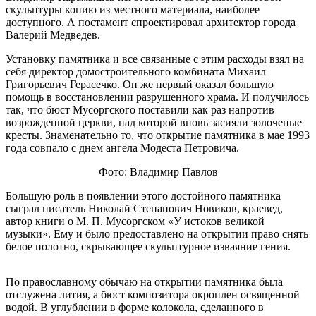
скульптуры копию из местного материала, наиболее
доступного. А постамент спроектировал архитектор города
Валерий Медведев.
Установку памятника и все связанные с этим расходы взял на
себя директор домостроительного комбината Михаил
Григорьевич Герасечко. Он же первый оказал большую
помощь в восстановлении разрушенного храма. И получилось
так, что бюст Мусоргского поставили как раз напротив
возрожденной церкви, над которой вновь засияли золоченые
кресты. Знаменательно то, что открытие памятника в мае 1993
года совпало с днем ангела Модеста Петровича.
Фото: Владимир Павлов
Большую роль в появлении этого достойного памятника
сыграл писатель Николай Степанович Новиков, краевед,
автор книги о М. П. Мусоргском «У истоков великой
музыки». Ему и было предоставлено на открытии право снять
белое полотно, скрывающее скульптурное изваяние гения.
По православному обычаю на открытии памятника была
отслужена лития, а бюст композитора окроплен освященной
водой. В углублении в форме колокола, сделанного в