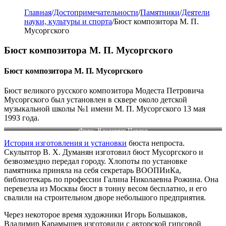
Главная
/
Достопримечательности
/
Памятники
/
Деятели
науки, культуры и спорта
/
Бюст композитора М. П.
Мусоргского
Бюст композитора М. П. Мусоргского
Бюст композитора М. П. Мусоргского
Бюст великого русского композитора Модеста Петровича
Мусоргского был установлен в сквере около детской
музыкальной школы №1 имени М. П. Мусоргского 13 мая
1993 года.
Фото: Владимир Павлов
История изготовления и установки
бюста непроста.
Скульптор В. Х. Думанян изготовил бюст Мусоргского и
безвозмездно передал городу. Хлопоты по установке
памятника приняла на себя секретарь ВООПИиКа,
библиотекарь по профессии Галина Николаевна Рожина. Она
перевезла из Москвы бюст в тонну весом бесплатно, и его
свалили на строительном дворе небольшого предприятия.
Через некоторое время художники Игорь Большаков,
Владимир Карамышев изготовили с авторской гипсовой