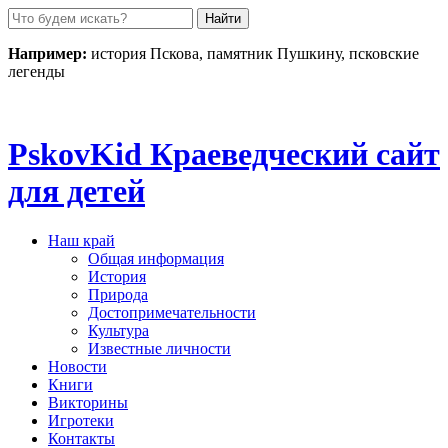
Пролистать
до
контента
Например:
история Пскова, памятник Пушкину, псковские
легенды
Pskov
Kid
Краеведческий сайт
для детей
Наш край
Общая информация
История
Природа
Достопримечательности
Культура
Известные личности
Новости
Книги
Викторины
Игротеки
Контакты