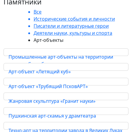
Памятники
Все
Исторические события и личности
Писатели и литературные герои
Деятели науки, культуры и спорта
Арт-объекты
Промышленные арт-объекты на территории
завода «Севкабель»
Арт-объект «Летящий куб»
Арт-объекты
Арт-объекты
Арт-объект «Трубящий ПсковАРТ»
Арт-объекты
Жанровая скульптура «Гранит науки»
Арт-объекты
Пушкинская арт-скамья у драмтеатра
Арт-объекты
Техно-арт на территории завода в Великих Луках