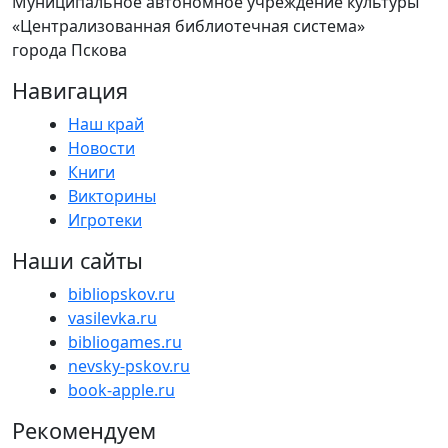
Муниципальное автономное учреждение культуры
«Централизованная библиотечная система»
города Пскова
Навигация
Наш край
Новости
Книги
Викторины
Игротеки
Наши сайты
bibliopskov.ru
vasilevka.ru
bibliogames.ru
nevsky-pskov.ru
book-apple.ru
Рекомендуем