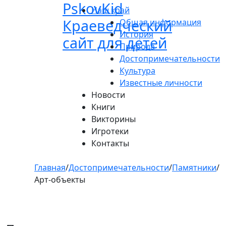
Pskov
Kid
Пролистать
Наш край
до
Краеведческий
Общая информация
контента
История
сайт для детей
Природа
Достопримечательности
Культура
Известные личности
Новости
Книги
Викторины
Игротеки
Контакты
Главная
/
Достопримечательности
/
Памятники
/
Арт-объекты