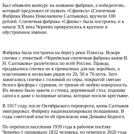
Был объявлен конкурс на название фабрики, а победителю,
который предложил её назвать «Сфинксъ» (Спичечная
Фабрика Ивана Николаевича Салтыкова), вручили 100
рублей. Спичечная фабрика «Сфинкс» была построена, и к
началу XX века Чернево превратилось в крупное и
обустроенное имение.
Фабрика была построена на берегу реки Плюссы. Вскоре
спички с этикеткой «Чернёвская спичечная фабрика князя И.
Н. Салтыкова» разлетелись по всей России. Правда,
продавались спички не в привычных для нас коробках, а
пластинами в несколько рядов по 20, 50 и 70 штук. Зато
зажигались спички с головкой из серы, покрытой смесью
белого фосфора с суриком, от трения об любую поверхность.
Их можно было зажечь о стенку, деревянный стол, подошву
сапога и даже о холщовые штаны, которые носили крестьяне.
В 1917 году, после Октябрьского переворота, князь Салтыков
эмигрировал. Фабрику национализировали большевики. В
годы советской власти ей присвоили имя Демьяна Бедного.
По переписи населения 1939 года в рабочем посёлке
Чернёво-1 проживало 1832 человека, по переписи 2020 года