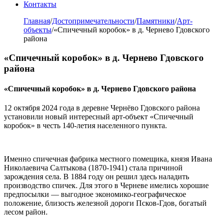
Контакты
Главная
/
Достопримечательности
/
Памятники
/
Арт-
объекты
/
«Спичечный коробок» в д. Чернево Гдовского
района
«Спичечный коробок» в д. Чернево Гдовского
района
«Спичечный коробок» в д. Чернево Гдовского района
12 октября 2024 года в деревне Чернёво Гдовского района
установили новый интересный арт-объект «Спичечный
коробок» в честь 140-летия населенного пункта.
Именно спичечная фабрика местного помещика, князя Ивана
Николаевича Салтыкова (1870-1941) стала причиной
зарождения села. В 1884 году он решил здесь наладить
производство спичек. Для этого в Черневе имелись хорошие
предпосылки — выгодное экономико-географическое
положение, близость железной дороги Псков-Гдов, богатый
лесом район.