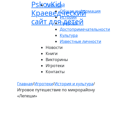
Pskov
Kid
Пролистать
Наш край
до
Краеведческий
Общая информация
контента
История
сайт для детей
Природа
Достопримечательности
Культура
Известные личности
Новости
Книги
Викторины
Игротеки
Контакты
Главная
/
Игротеки
/
История и культура
/
Игровое путешествие по микрорайону
«Лепеши»