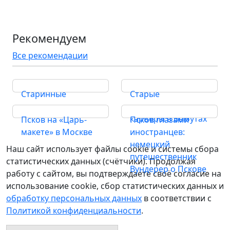
Рекомендуем
Все рекомендации
Старинные
Старые
городища
известковые
карьеры в Выбутах
Псков на «Царь-
Псков глазами
макете» в Москве
иностранцев:
немецкий
Наш сайт использует файлы cookie и системы сбора
путешественник
статистических данных (счётчики). Продолжая
Вундерер о Пскове
работу с сайтом, вы подтверждаете своё согласие на
использование cookie, сбор статистических данных и
обработку персональных данных
в соответствии с
Политикой конфиденциальности
.