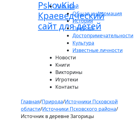
Pskov
Kid
Пролистать
Наш край
до
Краеведческий
Общая информация
контента
История
сайт для детей
Природа
Достопримечательности
Культура
Известные личности
Новости
Книги
Викторины
Игротеки
Контакты
Главная
/
Природа
/
Источники Псковской
области
/
Источники Псковского района
/
Источник в деревне Загорицы