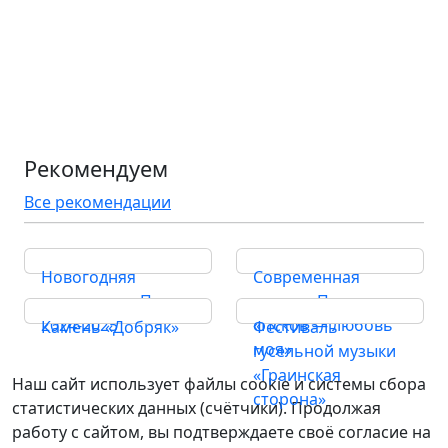
Рекомендуем
Все рекомендации
Новогодняя
Современная
прогулка по Пскову
песня о Пскове
2024-2025
«Псков — любовь
Камень «Добряк»
Фестиваль
моя»
гусельной музыки
«Граинская
Наш сайт использует файлы cookie и системы сбора
сторона»
статистических данных (счётчики). Продолжая
работу с сайтом, вы подтверждаете своё согласие на