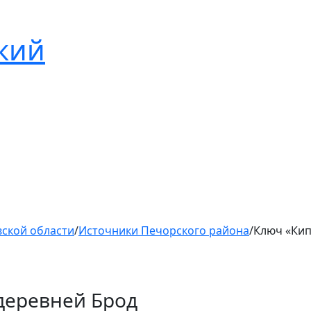
кий
ской области
/
Источники Печорского района
/
Ключ «Кип
деревней Брод