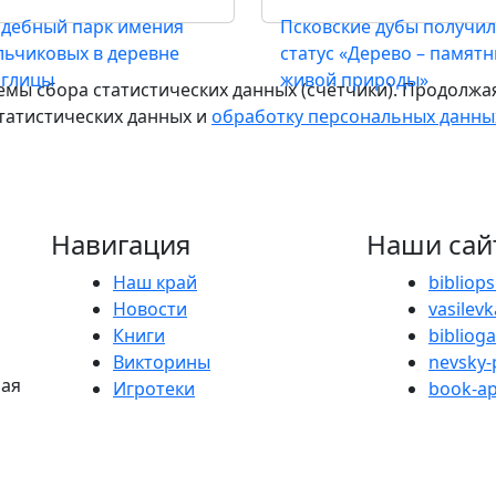
адебный парк имения
Псковские дубы получи
льчиковых в деревне
статус «Дерево – памятн
глицы
живой природы»
емы сбора статистических данных (счётчики). Продолжая
статистических данных и
обработку персональных данны
Навигация
Наши сай
Наш край
bibliop
Новости
vasilevk
Книги
bibliog
Викторины
nevsky-
ная
Игротеки
book-ap