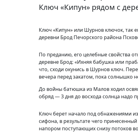
Ключ «Кипун» рядом с дер
Ключ «Кипун» или Шурнов ключок, так е
деревни Брод Печорского района Псков
По преданию, его целебные свойства о
деревне Брод: «Ихняя бабушка или праб
что, сходи окунись в Шурнов ключ. Перед
вечера перед закатом, пока солнышко не
До войны батюшка из Малов ходил освя
обряд — 3 дня до восхода солнца надо п
Ключ берет начало под обнажениями изв
сифона, в результате чего принесенный
напором поступающих снизу потоков вод