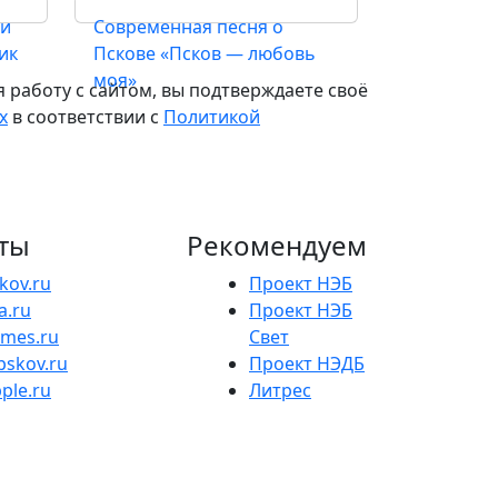
ли
Современная песня о
ик
Пскове «Псков — любовь
моя»
 работу с сайтом, вы подтверждаете своё
х
в соответствии с
Политикой
ты
Рекомендуем
skov.ru
Проект НЭБ
a.ru
Проект НЭБ
ames.ru
Свет
pskov.ru
Проект НЭДБ
ple.ru
Литрес