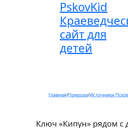
Pskov
Kid
Пролистать
до
Краеведчес
контента
сайт для
детей
Главная
/
Природа
/
Источники Псков
Ключ «Кипун» рядом с 