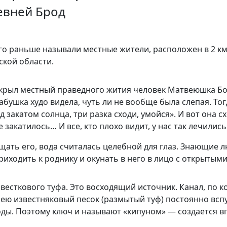
евней Брод
го раньше называли местные жители, расположен в 2 км 
ской области.
ткрыл местный праведного жития человек Матвеюшка Бол
абушка худо видела, чуть ли не вообще была слепая. То
 закатом солнца, три разка сходи, умойся». И вот она сх
 закатилось… И все, кто плохо видит, у нас так лечилис
щать его, вода считалась целебной для глаз. Знающие
риходить к роднику и окунать в него в лицо с открытыми
есткового туфа. Это восходящий источник. Канал, по к
 ею известняковый песок (размытый туф) постоянно вспу
ы. Поэтому ключ и называют «кипуном» — создается впе