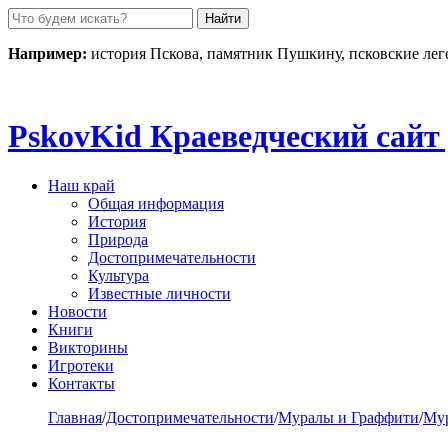
Пролистать
до
контента
Например:
история Пскова, памятник Пушкину, псковские ле
Pskov
Kid
Краеведческий сайт 
Наш край
Общая информация
История
Природа
Достопримечательности
Культура
Известные личности
Новости
Книги
Викторины
Игротеки
Контакты
Главная
/
Достопримечательности
/
Муралы и Граффити
/
Му