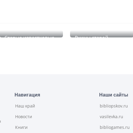
Старые известковые
Руины старой
карьеры в Выбутах
водяной мельницы и
пещера в Камно
Навигация
Наши сайты
Наш край
bibliopskov.ru
Новости
vasilevka.ru
ы
Книги
bibliogames.ru