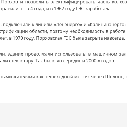
 Порхов и позволить электрифицировать часть колхо
равились за 4 года, и в 1962 году ГЭС заработала.
ть подключили к линиям «Ленэнерго» и «Калининэнерго» 
трификации области, поэтому необходимость в работе 
лет, в 1970 году, Порховская ГЭС была закрыта навсегда.
или, здание продолжали использовать: в машинном зал
и стеклотару. Так было до середины 2000-х годов.
тными жителями как пешеходный мостик через Шелонь, ч