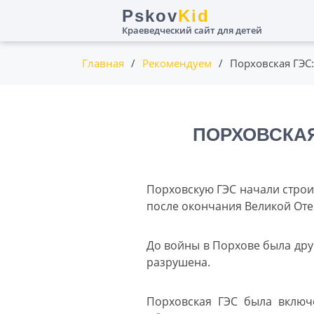
Пролистать
Pskov
Kid
до
Краеведческий сайт для детей
контента
Главная
/
Рекомендуем
/
Порховская ГЭС
ПОРХОВСКАЯ
Порховскую ГЭС начали строит
после окончания Великой Оте
До войны в Порхове была дру
разрушена.
Порховская ГЭС была включ