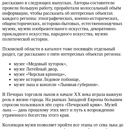
рассказано в следующих выпусках. Авторы-составители
провели большую работу, проработали колоссальный объём
информации, чтобы рассказать об интересных объектах
каждого региона: этнографических, военно-исторических,
общеисторических, историко-бытовых, естественнонаучных
музеях, музеях изобразительного искусства, декоративно-
прикладного искусства, народного искусства, музеях
политической истории.
Псковской области в каталоге тоже посвящён отдельный
раздел, где рассказано о пяти интересных объектах региона:
музее «Медовый хуторок»,
музее Литейный двор,
музее «Чирская криница»,
музее истории Ледовое побоище,
музее льна и конопли «Льняная губерния».
В Печорах торговля льном в начале XX века играла важную
роль в жизни города. На рынках Западной Европы большим
спросом пользовался лён сорта «Печорский кряж». Музей
льна — дань прошлому этих мест и путь к возрождению
утраченного богатства этого края.
Коллекция музея позволяет пройти все этапы от сева льна до