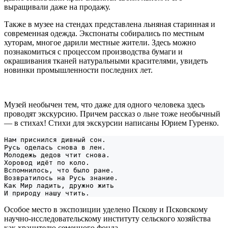
выращивали даже на продажу.
Также в музее на стендах представлена льняная старинная и
современная одежда. Экспонаты собирались по местным
хуторам, многое дарили местные жители. Здесь можно
познакомиться с процессом производства бумаги и
окрашивания тканей натуральными красителями, увидеть
новинки промышленности последних лет.
Музей необычен тем, что даже для одного человека здесь
проводят экскурсию. Причем рассказ о льне тоже необычный
— в стихах! Стихи для экскурсии написаны Юрием Гуренко.
Нам приснился дивный сон. 
Русь оделась снова в лен. 
Молодежь дедов чтит снова.
Хоровод идёт по коло.
Вспомнилось, что было ране.
Возвратилось на Русь знание.
Как Мир ладить, дружно жить
И природу нашу чтить.
Особое место в экспозиции уделено Пскову и Псковскому
научно-исследовательскому институту сельского хозяйства
как хранителю семенного фонда.