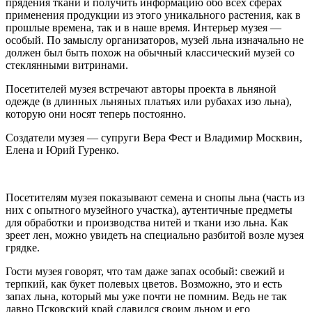
прядения ткани и получить информацию обо всех сферах
применения продукции из этого уникального растения, как в
прошлые времена, так и в наше время. Интерьер музея —
особый. По замыслу организаторов, музей льна изначально не
должен был быть похож на обычный классический музей со
стеклянными витринами.
Посетителей музея встречают авторы проекта в льняной
одежде (в длинных льняных платьях или рубахах изо льна),
которую они носят теперь постоянно.
Создатели музея — супруги Вера Фест и Владимир Москвин,
Елена и Юрий Гуренко.
Посетителям музея показывают семена и снопы льна (часть из
них с опытного музейного участка), аутентичные предметы
для обработки и производства нитей и ткани изо льна. Как
зреет лен, можно увидеть на специально разбитой возле музея
грядке.
Гости музея говорят, что там даже запах особый: свежий и
терпкий, как букет полевых цветов. Возможно, это и есть
запах льна, который мы уже почти не помним. Ведь не так
давно Псковский край славился своим льном и его