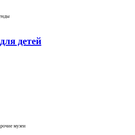
генды
для детей
прочие музеи