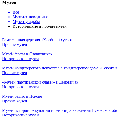
Музеи
Все
Музеи-заповедники
Музеи-усадьбы
Исторические и прочие музеи
Ремесленная деревня «Хлебный хутор»
Прочие музеи
Музей флота в Славковичах
Исторические музеи
Музей кондитерского искусства в кондитерском доме «Себежа
Прочие музеи
«Музей партизанской славы» в Дедовичах
Исторические музеи
Музей радио в Пскове
Прочие музеи
Музей истории оккупации и геноцида населения Псковской обл
Исторические музеи