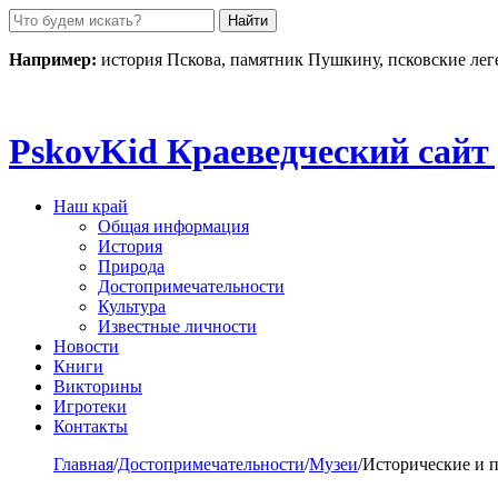
Пролистать
до
контента
Например:
история Пскова, памятник Пушкину, псковские ле
Pskov
Kid
Краеведческий сайт 
Наш край
Общая информация
История
Природа
Достопримечательности
Культура
Известные личности
Новости
Книги
Викторины
Игротеки
Контакты
Главная
/
Достопримечательности
/
Музеи
/
Исторические и 