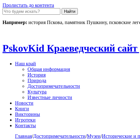
Пролистать до контента
Например:
история Пскова, памятник Пушкину, псковские ле
Pskov
Kid
Краеведческий сайт 
Наш край
Общая информация
История
Природа
Достопримечательности
Культура
Известные личности
Новости
Книги
Викторины
Игротеки
Контакты
Главная
/
Достопримечательности
/
Музеи
/
Исторические и 