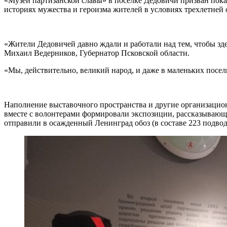
«Музей партизанской славы» в посёлке Дедовичи призван показ
историях мужества и героизма жителей в условиях трехлетней
«Жители Дедовичей давно ждали и работали над тем, чтобы зд
Михаил Ведерников, Губернатор Псковской области.
«Мы, действительно, великий народ, и даже в маленьких посе
Наполнение выставочного пространства и другие организацио
вместе с волонтерами формировали экспозиции, рассказывающие
отправили в осажденный Ленинград обоз (в составе 223 подво