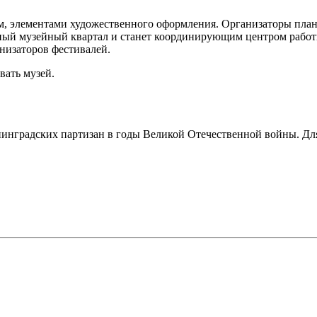
м, элементами художественного оформления. Организаторы пла
иный музейный квартал и станет координирующим центром рабо
низаторов фестивалей.
вать музей.
нинградских партизан в годы Великой Отечественной войны. Для