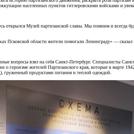
ать историю партизанского движения, раскрыть роль партизан в
 оккупации населенных пунктов гитлеровскими войсками и увеко
есь открылся Музей партизанской славы. Мы помним и всегда б
лках Псковской области жители помогали Ленинграду» — сказал 
нные вопросы взял на себя Санкт-Петербург. Специалисты Санк
 о героизме жителей Партизанского края, которые в марте 1942 
д), груженный продуктами питания и теплой одеждой.