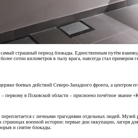
в самый страшный период блокады. Единственным путём взаимо
более сотни километров в тылу врага, навсегда стал примером ге
держке боевых действий Северо-Западного фронта, а центром е
 – первому в Псковской области – присвоено почётное звание «
переплетается с личными трагедиями отдельных людей. Музей р
х страницах военной истории: первые дни оккупации, лагеря дл
рорыв и снятие блокады.