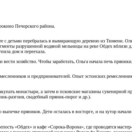
рокино Печорского района.
те с детьми перебралась в вымирающую деревню из Тюмени. Ольг
Фрагменты разрушенной водяной мельницы на реке Обдех вблизи 
пила дом и переехала.
 вести хозяйство. Чтобы заработать, Ольга начала печь пряники,
месленников и предпринимателей. Опыт эстонских ремесленников
акупать монастыри, а затем и псковские магазины сувенирной п
ник-разгоня, свадебный пряник-пирог и др.).
о выпечке пряников. Дети осталась в восторге, и на хутор нача
репость «Обдех» и кафе «Сорока-Ворона», где проводятся масте