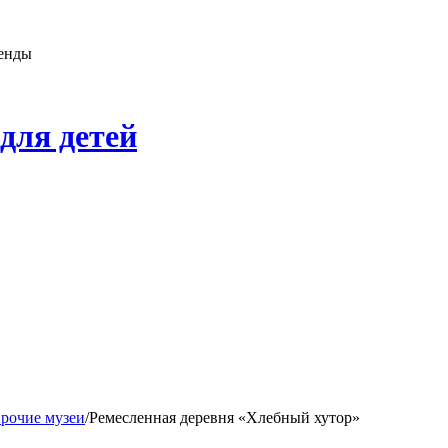
генды
для детей
прочие музеи
/
Ремесленная деревня «Хлебный хутор»