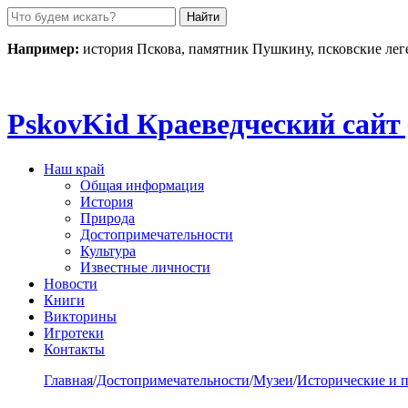
Пролистать
до
контента
Например:
история Пскова, памятник Пушкину, псковские ле
Pskov
Kid
Краеведческий сайт 
Наш край
Общая информация
История
Природа
Достопримечательности
Культура
Известные личности
Новости
Книги
Викторины
Игротеки
Контакты
Главная
/
Достопримечательности
/
Музеи
/
Исторические и 