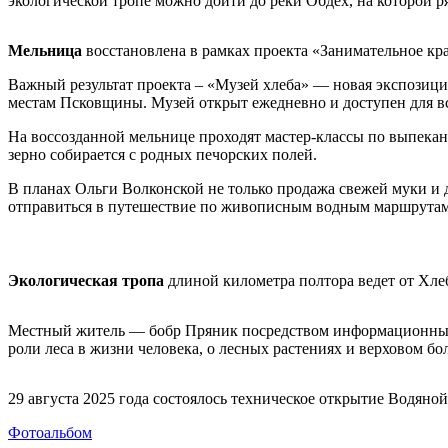
экологической тропе можно дойти до реки Обдех, на которой 
Мельница
восстановлена в рамках проекта «Занимательное кр
Важный результат проекта – «Музей хлеба» — новая экспозици
местам Псковщины. Музей открыт ежедневно и доступен для 
На воссозданной мельнице проходят мастер-классы по выпекан
зерно собирается с родных печорских полей.
В планах Ольги Волконской не только продажа свежей муки и д
отправиться в путешествие по живописным водным маршрутам
Экологическая тропа
длиной километра полтора ведет от Хле
Местный житель — бобр Пряник посредством информационных щи
роли леса в жизни человека, о лесных растениях и верховом бол
29 августа 2025 года состоялось техническое открытие Водяно
Фотоальбом