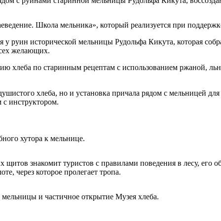
рядом с руинами старинной мельницы Рудольфа Кикута, воссозда
аеведение. Школа мельника», который реализуется при поддерж
я у руин исторической мельницы Рудольфа Кикута, которая соб
всех желающих.
ию хлеба по старинным рецептам с использованием ржаной, льн
ушистого хлеба, но и установка причала рядом с мельницей для
 с инструктором.
бного хутора к мельнице.
тов знакомит туристов с правилами поведения в лесу, его обит
оте, через которое пролегает тропа.
й мельницы и частичное открытие Музея хлеба.