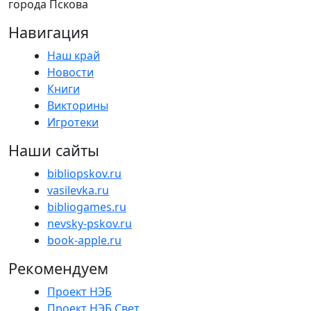
города Пскова
Навигация
Наш край
Новости
Книги
Викторины
Игротеки
Наши сайты
bibliopskov.ru
vasilevka.ru
bibliogames.ru
nevsky-pskov.ru
book-apple.ru
Рекомендуем
Проект НЭБ
Проект НЭБ Свет