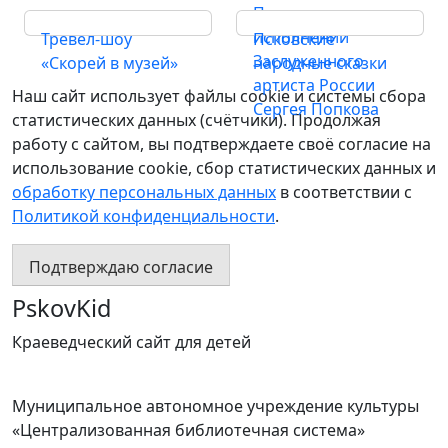
Пушкина в
исполнении
Тревел-шоу
Псковские
Заслуженного
«Скорей в музей»
народные сказки
артиста России
Наш сайт использует файлы cookie и системы сбора
Сергея Попкова
статистических данных (счётчики). Продолжая
работу с сайтом, вы подтверждаете своё согласие на
использование cookie, сбор статистических данных и
обработку персональных данных
в соответствии с
Политикой конфиденциальности
.
Подтверждаю согласие
PskovKid
Краеведческий сайт для детей
Муниципальное автономное учреждение культуры
«Централизованная библиотечная система»