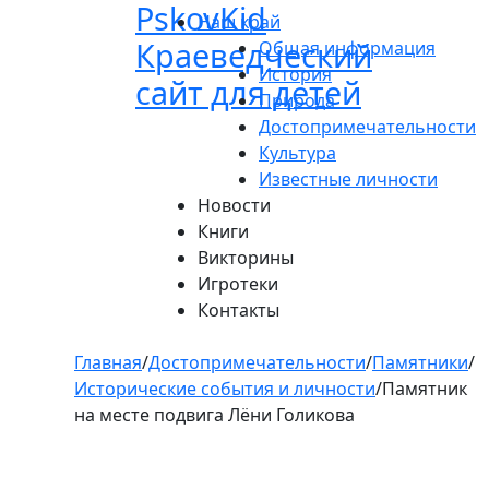
Pskov
Kid
Пролистать
Наш край
до
Краеведческий
Общая информация
контента
История
сайт для детей
Природа
Достопримечательности
Культура
Известные личности
Новости
Книги
Викторины
Игротеки
Контакты
Главная
/
Достопримечательности
/
Памятники
/
Исторические события и личности
/
Памятник
на месте подвига Лёни Голикова