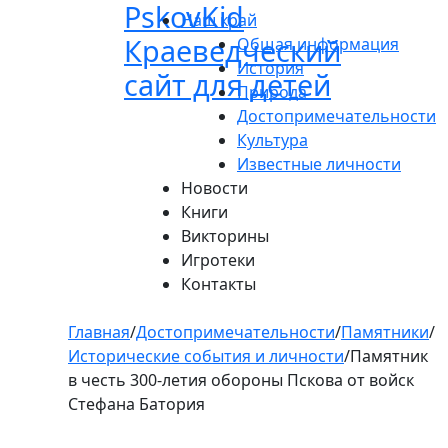
Pskov
Kid
Пролистать
Наш край
до
Краеведческий
Общая информация
контента
История
сайт для детей
Природа
Достопримечательности
Культура
Известные личности
Новости
Книги
Викторины
Игротеки
Контакты
Главная
/
Достопримечательности
/
Памятники
/
Исторические события и личности
/
Памятник
в честь 300-летия обороны Пскова от войск
Стефана Батория