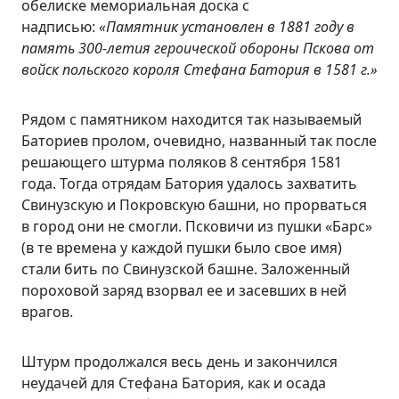
обелиске мемориальная доска с
надписью:
«Памятник установлен в 1881 году в
память 300-летия героической обороны Пскова от
войск польского короля Стефана Батория в 1581 г.»
Рядом с памятником находится так называемый
Баториев пролом, очевидно, названный так после
решающего штурма поляков 8 сентября 1581
года. Тогда отрядам Батория удалось захватить
Свинузскую и Покровскую башни, но прорваться
в город они не смогли. Псковичи из пушки «Барс»
(в те времена у каждой пушки было свое имя)
стали бить по Свинузской башне. Заложенный
пороховой заряд взорвал ее и засевших в ней
врагов.
Штурм продолжался весь день и закончился
неудачей для Стефана Батория, как и осада