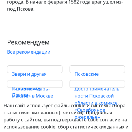
города. В начале февраля 1582 года враг ушел из-
под Пскова.
Рекомендуем
Все рекомендации
Звери и другая
Псковские
живность в
народные сказки
топонимике
Псков на «Царь-
Достопримечатель
Пскова
макете» в Москве
ности Псковской
области в комиксе
Наш сайт использует файлы cookie и системы сбора
«Серебряное
статистических данных (счётчики). Продолжая
ожерелье»
работу с сайтом, вы подтверждаете своё согласие на
использование cookie, сбор статистических данных и