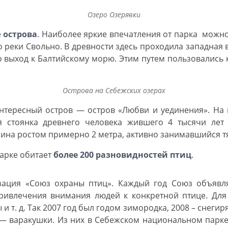
Озеро Озерявки
е
острова
. Наиболее яркие впечатления от парка можно
о реки Свольно. В древности здесь проходила западная 
о выход к Балтийскому морю. Этим путем пользовалис
Острова на Себежских озерах
нтересный остров — остров «Любви и уединения». На 
 стоянка древнего человека жившего 4 тысячи лет 
чина ростом примерно 2 метра, активно занимавшийся 
арке обитает
более 200 разновидностей птиц
.
зация «Союз охраны птиц». Каждый год Союз объявля
привлечения внимания людей к конкретной птице. Для
и т. д. Так 2007 год был годом зимородка, 2008 – снегиря,
2 — варакушки. Из них в Себежском национальном парк