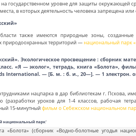
ах на государственном уровне для защиты окружающей с
места, в которых деятельность человека запрещена или
жский»
области также имеются природные зоны, созданные
их природоохранных территорий —
национальный парк 
кий». Экологическое просвещение : сборник мате
 4 класс. «Я — эколог», тетрадь, книга «Болота», фи
 International. — [Б. м. : б. и., 20—]. — 1 электрон. о
отрудниками нацпарка в дар библиотекам г. Пскова, и
 (разработки уроков для 1-4 классов, рабочая тетрад
ьный 15-минутный
фильм о Себежском национальном па
й национальный парк'
га «Болота» (сборник «Водно-болотные угодья наци