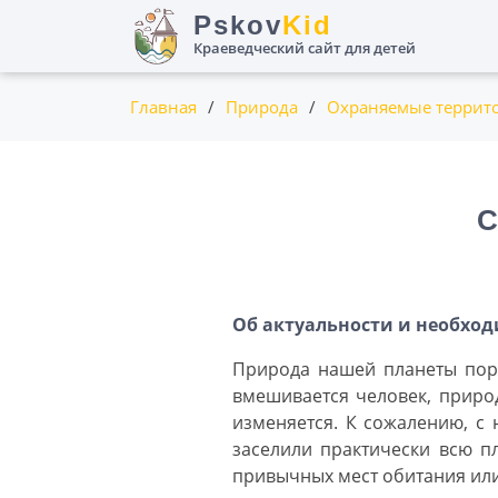
Пролистать
Pskov
Kid
до
Краеведческий сайт для детей
контента
Главная
/
Природа
/
Охраняемые террит
С
Об актуальности и необхо
Природа нашей планеты пора
вмешивается человек, приро
изменяется. К сожалению, с
заселили практически всю п
привычных мест обитания ил