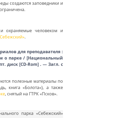
реды создаются заповедники и
 ограничена.
 и охраняемые человеком и
«Себежский»
.
риалов для преподавателя :
льм о парке / [Национальный
пт. диск [CD-Rom] . — Загл. с
меются полезные материалы по
ь, книга «Болота»), а также
рке
, снятый на ГТРК «Псков».
онального парка «Себежский»