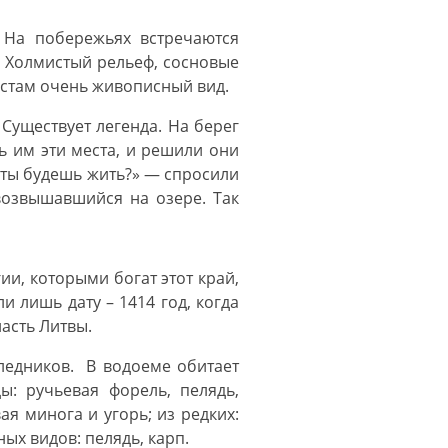
 На побережьях встречаются
. Холмистый рельеф, сосновые
естам очень живописный вид.
 Существует легенда. На берег
 им эти места, и решили они
е ты будешь жить?» — спросили
 возвышавшийся на озере. Так
и, которыми богат этот край,
 лишь дату – 1414 год, когда
асть Литвы.
 ледников. В водоеме обитает
ы: ручьевая форель, пелядь,
я минога и угорь; из редких:
ых видов: пелядь, карп.