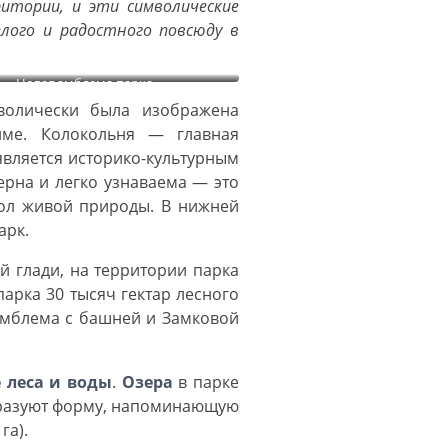
итории, и эти символические
елого и радостного повсюду в
Новая эмблема парка
волически была изображена
олме. Колокольня — главная
является историко-культурным
ерна и легко узнаваема — это
ол живой природы. В нижней
арк.
й глади, на территории парка
арка 30 тысяч гектар лесного
 Эмблема с башней и Замковой
 леса и воды
.
Озера
в парке
образуют форму, напоминающую
га).