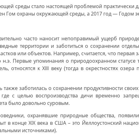
ающей среды стало настоящей проблемой практически дл
ен Гом охраны окружающей среды, а 2017 год — Годом э
твительно часто наносит непоправимый ущерб природе.
оведные территории и заботиться о сохранении отдел
астков или объектов. Например, считается, что первая 
 до н.э. Первые упоминания о природоохранном статусе 
ь, относятся к XIII веку (тогда в окрестностях озера
ь также заботилась о сохранении продуктивности своих
, где с целью воспроизводства дичи временно запре
ета было довольно суровым.
оведники, охранявшие природные общества, появили
т в конце XIX века в США – это Йеллоустонский нацио
альными источниками).