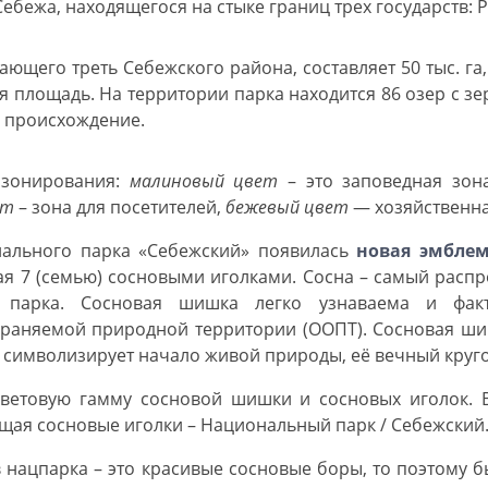
бежа, находящегося на стыке границ трех государств: Р
щего треть Себежского района, составляет 50 тыс. га,
ная площадь. На территории парка находится 86 озер с з
е происхождение.
 зонирования:
малиновый цвет
– это заповедная зон
ет
– зона для посетителей,
бежевый цвет
— хозяйственна
нального парка «Себежский» появилась
новая эмбле
я 7 (семью) сосновыми иголками. Сосна – самый расп
 парка. Сосновая шишка легко узнаваема и фак
храняемой природной территории (ООПТ). Сосновая ши
символизирует начало живой природы, её вечный круг
ветовую гамму сосновой шишки и сосновых иголок. 
щая сосновые иголки – Национальный парк / Себежский
в нацпарка – это красивые сосновые боры, то поэтому 