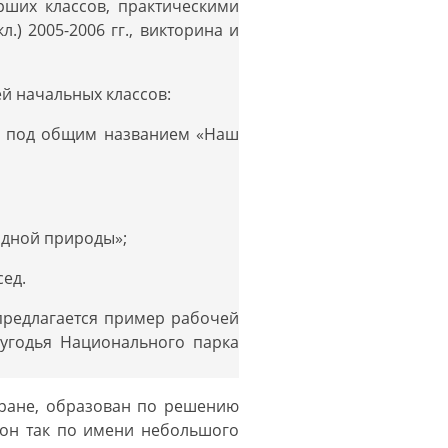
арших классов, практическими
.) 2005-2006 гг., викторина и
ей начальных классов:
гр под общим названием «Наш
родной природы»;
сед.
предлагается пример рабочей
 угодья Национального парка
ране, образован по решению
н он так по имени небольшого