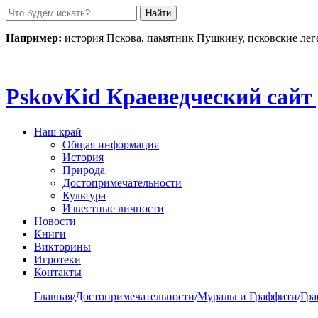
Пролистать
до
контента
Например:
история Пскова, памятник Пушкину, псковские ле
Pskov
Kid
Краеведческий сайт 
Наш край
Общая информация
История
Природа
Достопримечательности
Культура
Известные личности
Новости
Книги
Викторины
Игротеки
Контакты
Главная
/
Достопримечательности
/
Муралы и Граффити
/
Гр