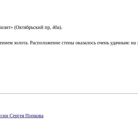
изит» (Октябрьский пр, 40а).
нием золота. Расположение стены оказалось очень удачным: на з
ссии Сергея Попкова