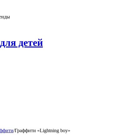
генды
для детей
аффити
/
Граффити «Lightning boy»