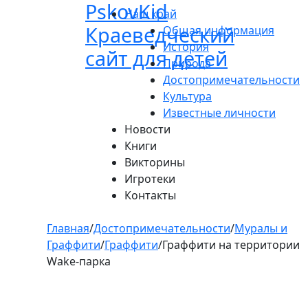
Pskov
Kid
Пролистать
Наш край
до
Краеведческий
Общая информация
контента
История
сайт для детей
Природа
Достопримечательности
Культура
Известные личности
Новости
Книги
Викторины
Игротеки
Контакты
Главная
/
Достопримечательности
/
Муралы и
Граффити
/
Граффити
/
Граффити на территории
Wake-парка