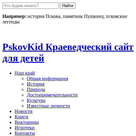
Пролистать
до
контента
Например:
история Пскова, памятник Пушкину, псковские
легенды
Pskov
Kid
Краеведческий сайт
для детей
Наш край
Общая информация
История
Природа
Достопримечательности
Культура
Известные личности
Новости
Книги
Викторины
Игротеки
Контакты