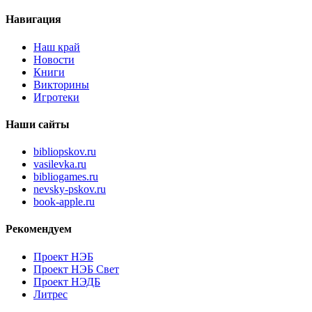
Навигация
Наш край
Новости
Книги
Викторины
Игротеки
Наши сайты
bibliopskov.ru
vasilevka.ru
bibliogames.ru
nevsky-pskov.ru
book-apple.ru
Рекомендуем
Проект НЭБ
Проект НЭБ Свет
Проект НЭДБ
Литрес