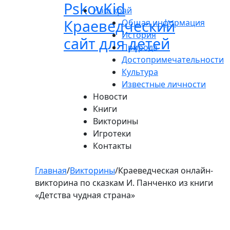
Pskov
Kid
Пролистать
Наш край
до
Краеведческий
Общая информация
контента
История
сайт для детей
Природа
Достопримечательности
Культура
Известные личности
Новости
Книги
Викторины
Игротеки
Контакты
Главная
/
Викторины
/
Краеведческая онлайн-
викторина по сказкам И. Панченко из книги
«Детства чудная страна»