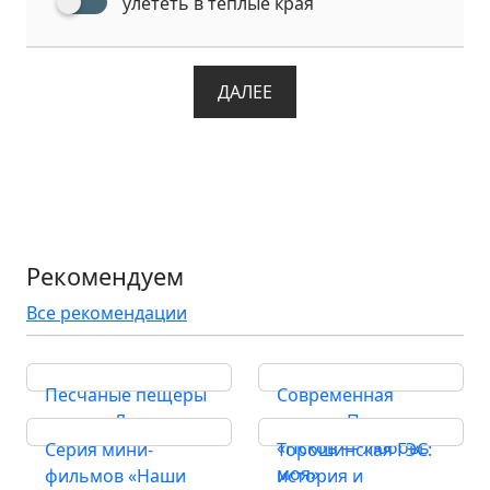
улететь в теплые края
ДАЛЕЕ
Рекомендуем
Все рекомендации
Песчаные пещеры
Современная
на реке Лочкина
песня о Пскове
«Псков — любовь
Серия мини-
Торошинская ГЭС:
моя»
фильмов «Наши
история и