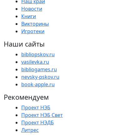
Наш край
Новости
Книги
Викторины
Игротеки
Наши сайты
bibliopskov.ru
vasilevka.ru
bibliogames.ru
nevsky-pskov.ru
book-apple.ru
Рекомендуем
Проект НЭБ
Проект НЭБ Свет
Проект НЭДБ
Литрес