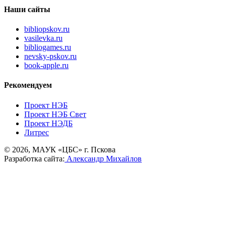
Наши сайты
bibliopskov.ru
vasilevka.ru
bibliogames.ru
nevsky-pskov.ru
book-apple.ru
Рекомендуем
Проект НЭБ
Проект НЭБ Свет
Проект НЭДБ
Литрес
© 2026, МАУК «ЦБС» г. Пскова
Разработка сайта:
Александр Михайлов