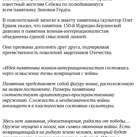
известный жителям Себежа по полюбившемуся
всем памятнику Зиновия Гердта.
В пояснительной записке к макету памятника скульптор Олег
Ершов указал, что памятник 150-й Идрицко-Берлинской
дивизии и памятник воинам-интернационалистам
объединены единой смысловой линией.
Они призваны дополнять друг друга, подчеркивая
преемственность поколений защитников Отечества.
«Идея памятника воинам-интернационалистам состоялась
через осмысление темы возвращения с войны.
Памятник представляет собой фигуру воина, расположенную
на низком постаменте. Размеры памятника
соответствуют архитектурно-пространственному
окружению. Сложность и неоднозначность войны
воплощается в пластическом состоянии скульптуры.
Здесь нет ликования, удовлетворения, радости oт победы…
Оружие опущено к ногам, как символ окончания войны. Есть
возвращающийся на родную землю человек, который будет