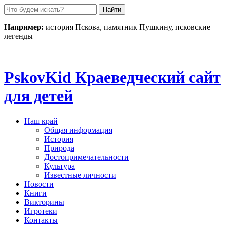
Пролистать
до
контента
Например:
история Пскова, памятник Пушкину, псковские
легенды
Pskov
Kid
Краеведческий сайт
для детей
Наш край
Общая информация
История
Природа
Достопримечательности
Культура
Известные личности
Новости
Книги
Викторины
Игротеки
Контакты