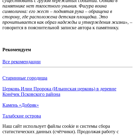
существовать с грузом пережитых событий. Однако в
памятнике нет тягостного уныния. Фигура воина
символична: его жест – поднятая рука – обращена в
сторону, где расположена детская площадка. Это
прочитывается как образ надежды и утверждения жизни»
, –
говорится в пояснительной записке автора к памятнику.
Рекомендуем
Все рекомендации
Старинные городища
Церковь Илии Пророка (Ильинская церковь) в деревне
Конёчек Псковского района
Камень «Добряк»
Талабские острова
Наш сайт использует файлы cookie и системы сбора
статистических данных (счётчики). Продолжая работу с