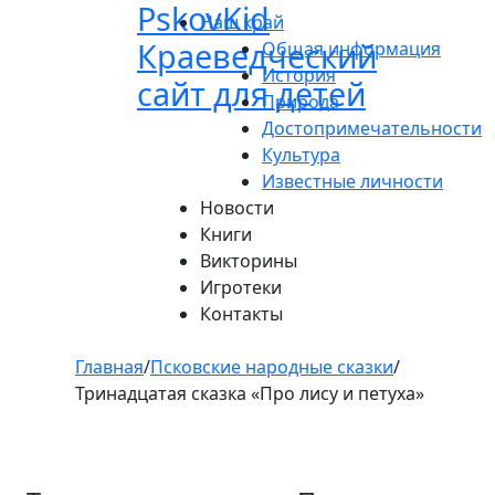
Pskov
Kid
Пролистать
Наш край
до
Краеведческий
Общая информация
контента
История
сайт для детей
Природа
Достопримечательности
Культура
Известные личности
Новости
Книги
Викторины
Игротеки
Контакты
Главная
/
Псковские народные сказки
/
Тринадцатая сказка «Про лису и петуха»