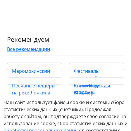
Рекомендуем
Все рекомендации
Маромохинский
Фестиваль
камень
гусельной музыки
«Граинская
Песчаные пещеры
Книги Надежды
сторона»
на реке Лочкина
Вальнер
Наш сайт использует файлы cookie и системы сбора
статистических данных (счётчики). Продолжая
работу с сайтом, вы подтверждаете своё согласие на
использование cookie, сбор статистических данных и
обработку персональных данных
в соответствии с