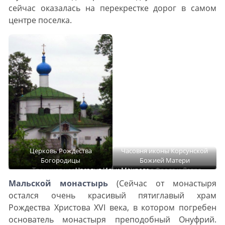
сейчас оказалась на перекрестке дорог в самом
центре поселка.
Церковь Рождества
Часовня иконы Корсунской
Богородицы
Божией Матери
Троицкая часовня
Часовня Ильи Мокрого
Часовня Фрола и Лавра
Мальской монастырь
(Сейчас от монастыря
остался очень красивый пятиглавый храм
Рождества Христова XVI века, в котором погребен
основатель монастыря преподобный Онуфрий.