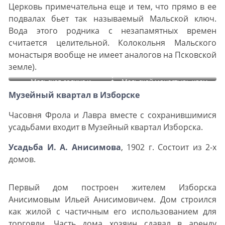
Церковь примечательна еще и тем, что прямо в ее
подвалах бьет так называемый Мальской ключ.
Вода этого родника с незапамятных времен
считается целительной. Колокольня Мальского
монастыря вообще не имеет аналогов на Псковской
земле).
Мальская долина и
Мальской монастырь храм
монастырь
Рождества Христова
Музейный квартал в Изборске
Часовня Фрола и Лавра вместе с сохранившимися
усадьбами входит в Музейный квартал Изборска.
Усадьба И. А. Анисимова
, 1902 г. Состоит из 2-х
домов.
Первый дом построен жителем Изборска
Анисимовым Ильей Анисимовичем. Дом строился
как жилой с частичным его использованием для
торговли. Часть дома хозяин сдавал в аренду