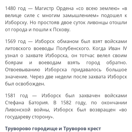
1480 год — Магистр Ордена «со всею землею» «в
велице силе с многим замышлением» подошел к
Изборску. Но простояв двое суток ливонцы отошли
от города и пошли к Пскову.
1569 год — Изборск обманом был взят войсками
литовского воеводы Полубенского. Когда Иван IV
узнал о захвате Изборска, он тотчас велел своим
боярам и воеводам взять город обратно.
Отвоевыванию Изборска придавалось большое
значение. Через две недели после захвата Изборск
был освобожден.
1581 год — Изборск был захвачен войсками
Стефана Батория. В 1582 году, по окончании
Ливонской войны, Изборск был возвращен «во
государеву сторону».
Труворово городище и Труворов крест