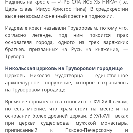
Надпись на кресте — «ЧРЬ СЛА ИСЪ ХЪ НИКА» (т.е.
Царь славы Иисус Христос Ника). В средокрестии
высечен восьмиконечный крест на подножии.
Издревле крест называли Труворовым, потому что,
согласно легенде, под ним покоится прах
основателя города, одного из трех варяжских
братьев, призванных на Русь на княжение, —
Трувора.
Никольская церковь на Труворовом городище
Церковь Николая Чудотворца – единственное
архитектурное сооружение, которое сохранилось
на Труворовом городище.
Время ее строительства относится к XVI-XVIII векам,
но есть мнение, что храм стоит на месте и на
основании более древней церкви. В XVI-XVIII веках
при церкви существовал мужской монастырь,
приписанный к Псково-Печерскому и