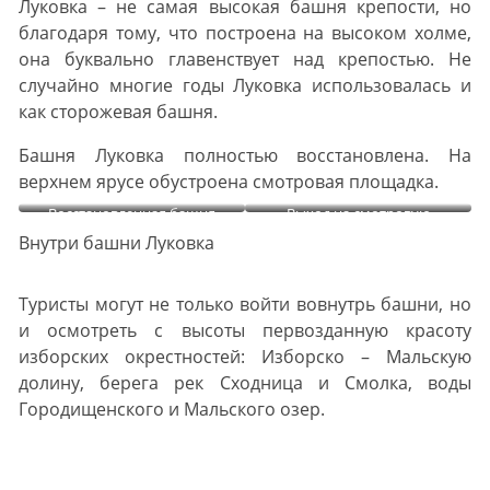
Луковка – не самая высокая башня крепости, но
благодаря тому, что построена на высоком холме,
она буквально главенствует над крепостью. Не
случайно многие годы Луковка использовалась и
как сторожевая башня.
Башня Луковка полностью восстановлена. На
верхнем ярусе обустроена смотровая площадка.
Восстановленная башня
Выход на смотровую
Луковка
площадку башни Луковка
Внутри башни Луковка
Туристы могут не только войти вовнутрь башни, но
и осмотреть с высоты первозданную красоту
изборских окрестностей: Изборско – Мальскую
долину, берега рек Сходница и Смолка, воды
Городищенского и Мальского озер.