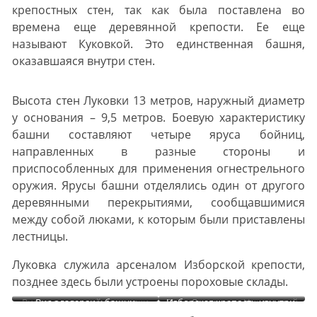
крепостных стен, так как была поставлена во
времена еще деревянной крепости. Ее еще
называют Куковкой. Это единственная башня,
оказавшаяся внутри стен.
Высота стен Луковки 13 метров, наружный диаметр
у основания – 9,5 метров. Боевую характеристику
башни составляют четыре яруса бойниц,
направленных в разные стороны и
приспособленных для применения огнестрельного
оружия. Ярусы башни отделялись один от другого
деревянными перекрытиями, сообщавшимися
между собой люками, к которым были приставлены
лестницы.
Луковка служила арсеналом Изборской крепости,
позднее здесь были устроены пороховые склады.
Вид со смотровой площадки
Вид с галереи у башни
Вид с Луковки на Никольский
Изборская крепость изнутри.
башни Луковка
Луковка
Вид с башни Луковка
собор