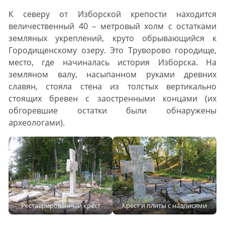
К северу от Изборской крепости находится
величественный 40 – метровый холм с остатками
земляных укреплений, круто обрывающийся к
Городищенскому озеру. Это Труворово городище,
место, где начиналась история Изборска. На
земляном валу, насыпанном руками древних
славян, стояла стена из толстых вертикально
стоящих бревен с заостренными концами (их
обгоревшие остатки были обнаружены
археологами).
Реставрированный крест
Крест и плиты с надписями