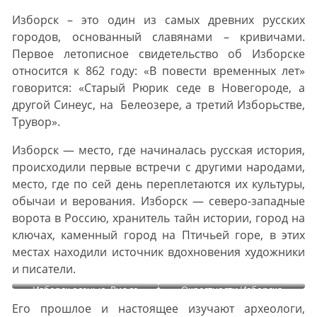
Изборск – это один из самых древних русских
городов, основанный славянами – кривичами.
Первое летописное свидетельство об Изборске
относится к 862 году: «В повести временных лет»
говорится: «Старый Рюрик седе в Новегороде, а
другой Синеус, на Белеозере, а третий Изборьстве,
Трувор».
Изборск — место, где начиналась русская история,
происходили первые встречи с другими народами,
место, где по сей день переплетаются их культуры,
обычаи и верования. Изборск — северо-западные
ворота в Россию, хранитель тайн истории, город на
ключах, каменный город на Птичьей горе, в этих
местах находили источник вдохновения художники
и писатели.
Изборск осенью. Вид со
Окрестности Изборска
смотровой площадки на
Его прошлое и настоящее изучают археологи,
галерее у башни Луковка