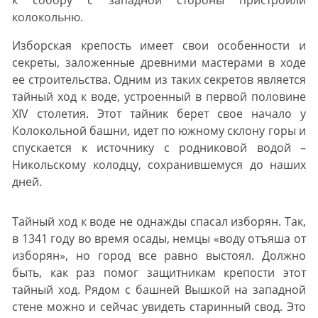
к собору с западной стороны пристроили
колокольню.
Изборская крепость имеет свои особенности и
секреты, заложенные древними мастерами в ходе
ее строительства. Одним из таких секретов является
тайный ход к воде, устроенный в первой половине
XIV столетия. Этот тайник берет свое начало у
Колокольной башни, идет по южному склону горы и
спускается к источнику с родниковой водой –
Никольскому колодцу, сохранившемуся до наших
дней.
Тайный ход к воде не однажды спасал изборян. Так,
в 1341 году во время осады, немцы «воду отъяша от
изборян», но город все равно выстоял. Должно
быть, как раз помог защитникам крепости этот
тайный ход. Рядом с башней Вышкой на западной
стене можно и сейчас увидеть старинный свод. Это