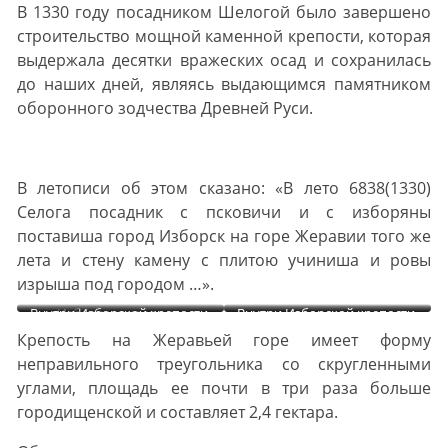
В 1330 году посадником Шелогой было завершено
строительство мощной каменной крепости, которая
выдержала десятки вражеских осад и сохранилась
до наших дней, являясь выдающимся памятником
оборонного зодчества Древней Руси.
В летописи об этом сказано: «В лето 6838(1330)
Селога посадник с псковичи и с изборяны
поставиша город Изборск на горе Жеравии того же
лета и стену камену с плитою учиниша и ровы
изрыша под городом …».
Внутри Изборской крепости.
Изборская крепость
Внутри Изборской крепости.
Внутри Изборской крепости.
Вид на башни Вышка и
Вид со смотровой площадки
Талавская башня
Крепость на Жеравьей горе имеет форму
Рябиновка
башни Луковка
неправильного треугольника со скругленными
углами, площадь ее почти в три раза больше
городищенской и составляет 2,4 гектара.