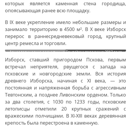
которых является каменная стена городища,
опоясывающая ранее всю площадку.
В IX веке укрепление имело небольшие размеры и
занимало территорию в 4500 м². В X веке Изборск
перерос в раннесредневековый город, крупный
центр ремесла и торговли.
Археологические раскопки на Трувором городище 2013 года
Труворово городище.
Изборск, ставший пригородом Пскова, первым
встречал неприятеля, рвущегося с запада на
псковские и новгородские земли. Вся история
древнего Изборска, начиная с XI века, — это
постоянная и напряженная борьба с агрессивным
Тевтонским, а позднее Ливонским орденом. Только
за два столетия, с 1030 по 1233 годы, псковские
летописцы отметили 20 крупных сражений с
вражескими полчищами. В XI-XIII веках деревянная
крепость была перестроена в каменную.