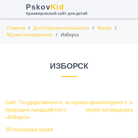
Пролистать
Pskov
Kid
до
Краеведческий сайт для детей
контента
Главная
/
Достопримечательности
/
Музеи
/
Музеи-заповедники
/
Изборск
ИЗБОРСК
Сайт Государственного историко-архитектурного и
природно-ландшафтного музея-заповедника
«Изборск»
3D-панорама музея