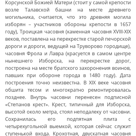
Корсунской Божией Матери (стоит у самой крепости
возле Талавской башни на месте древнего
могильника, считается, что это древняя могила
изборян – участников обороны крепости в 1657
году), Троицкая часовня (каменная часовня XVIII-XIX
веков, поставлена на перекрестке старой печорской
дороги и дороги, ведущей на Труворово городище),
часовня Фрола и Лавра (красуется в самом центре
нынешнего Изборска, на перекрестке дорог,
построена на месте братского захоронения воинов,
павших при обороне города в 1480 году). Дата
построения точно неизвестна. В XIX веке часовня
обшита тесом и многократно ремонтировалась
позднее. Внутрь часовни перенесен подписной
«Степанов крест». Крест, типичный для Изборска,
высотой около метра, стоял неподалеку от часовни.
Сохранилась его подпятная плита с
четырехугольной выемкой, которая сейчас служит
ступенькой входа. Крохотная, двускатная часовня