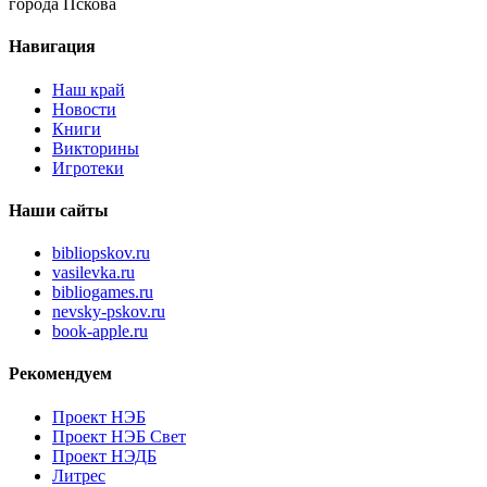
города Пскова
Навигация
Наш край
Новости
Книги
Викторины
Игротеки
Наши сайты
bibliopskov.ru
vasilevka.ru
bibliogames.ru
nevsky-pskov.ru
book-apple.ru
Рекомендуем
Проект НЭБ
Проект НЭБ Свет
Проект НЭДБ
Литрес