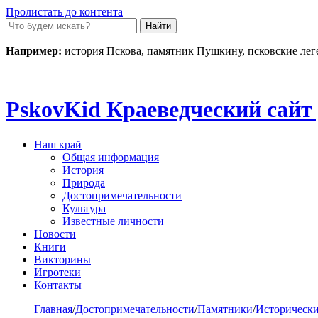
Пролистать до контента
Например:
история Пскова, памятник Пушкину, псковские ле
Pskov
Kid
Краеведческий сайт 
Наш край
Общая информация
История
Природа
Достопримечательности
Культура
Известные личности
Новости
Книги
Викторины
Игротеки
Контакты
Главная
/
Достопримечательности
/
Памятники
/
Исторически