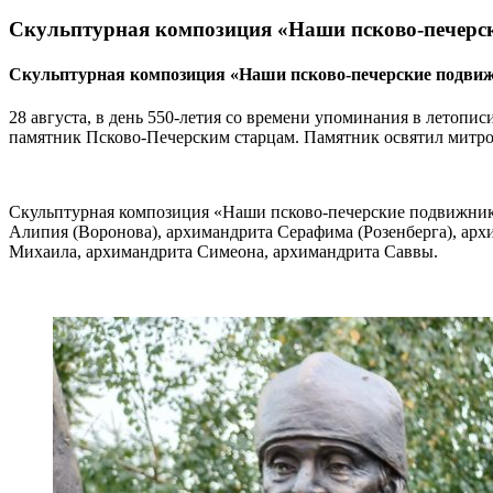
Скульптурная композиция «Наши псково-печерс
Скульптурная композиция «Наши псково-печерские подви
28 августа, в день 550-летия со времени упоминания в летоп
памятник Псково-Печерским старцам. Памятник освятил митр
Скульптурная композиция «Наши псково-печерские подвижники
Алипия (Воронова), архимандрита Серафима (Розенберга), арх
Михаила, архимандрита Симеона, архимандрита Саввы.