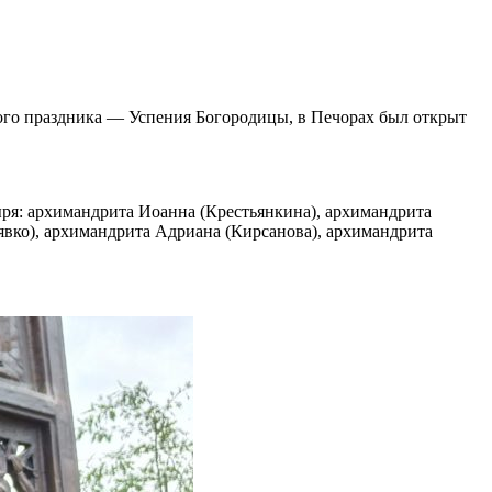
ного праздника — Успения Богородицы, в Печорах был открыт
ря: архимандрита Иоанна (Крестьянкина), архимандрита
вко), архимандрита Адриана (Кирсанова), архимандрита