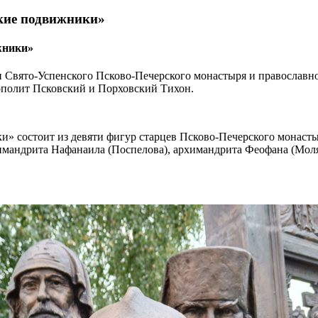
кие подвижники»
жники»
иси Свято-Успенского Псково-Печерского монастыря и православ
ополит Псковский и Порховский Тихон.
» состоит из девяти фигур старцев Псково-Печерского монасты
имандрита Нафанаила (Поспелова), архимандрита Феофана (Моля