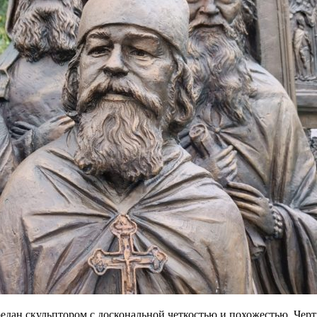
едан скульптором с доскональной четкостью и похожестью. Чер