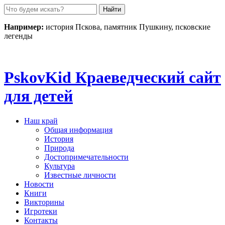
Пролистать
до
контента
Например:
история Пскова, памятник Пушкину, псковские
легенды
Pskov
Kid
Краеведческий сайт
для детей
Наш край
Общая информация
История
Природа
Достопримечательности
Культура
Известные личности
Новости
Книги
Викторины
Игротеки
Контакты